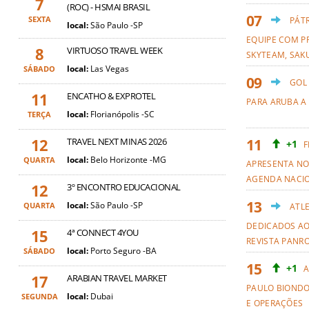
7
(ROC) - HSMAI BRASIL
SEXTA
PÁT
local:
São Paulo -SP
EQUIPE COM PR
8
VIRTUOSO TRAVEL WEEK
SKYTEAM, SAKU
local:
Las Vegas
SÁBADO
GOL
11
ENCATHO & EXPROTEL
PARA ARUBA A
local:
Florianópolis -SC
TERÇA
12
TRAVEL NEXT MINAS 2026
+1
F
local:
Belo Horizonte -MG
QUARTA
APRESENTA NO
AGENDA NACI
12
3º ENCONTRO EDUCACIONAL
local:
São Paulo -SP
QUARTA
ATL
DEDICADOS AO
15
4ª CONNECT 4YOU
REVISTA PANR
local:
Porto Seguro -BA
SÁBADO
+1
A
17
ARABIAN TRAVEL MARKET
PAULO BIOND
local:
Dubai
SEGUNDA
E OPERAÇÕES