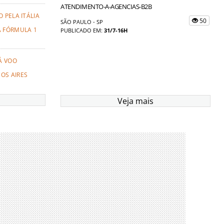
ATENDIMENTO-A-AGENCIAS-B2B
 PELA ITÁLIA
50
SÃO PAULO - SP
A FÓRMULA 1
PUBLICADO EM:
31/7-16H
Á VOO
OS AIRES
Veja mais