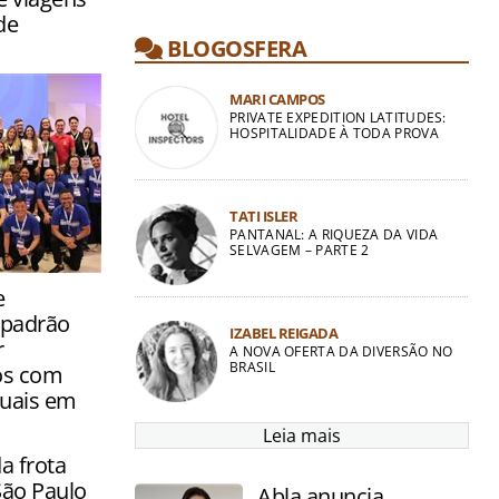
de
BLOGOSFERA
MARI CAMPOS
PRIVATE EXPEDITION LATITUDES:
HOSPITALIDADE À TODA PROVA
TATI ISLER
PANTANAL: A RIQUEZA DA VIDA
SELVAGEM – PARTE 2
eceu nesta
e
o a
 padrão
zer
IZABEL REIGADA
r
A NOVA OFERTA DA DIVERSÃO NO
BRASIL
os com
tuais em
Leia mais
 frota
 São Paulo
Abla anuncia