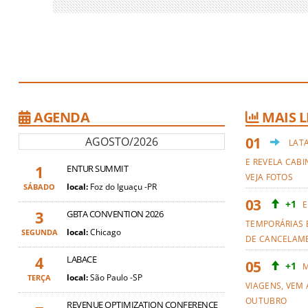
AGENDA
MAIS L
AGOSTO/2026
LAT
E REVELA CABI
1
ENTUR SUMMIT
VEJA FOTOS
local:
Foz do Iguaçu -PR
SÁBADO
+1
E
3
GBTA CONVENTION 2026
TEMPORÁRIAS 
local:
Chicago
SEGUNDA
DE CANCELAM
4
LABACE
+1
M
local:
São Paulo -SP
TERÇA
VIAGENS, VEM 
OUTUBRO
REVENUE OPTIMIZATION CONFERENCE