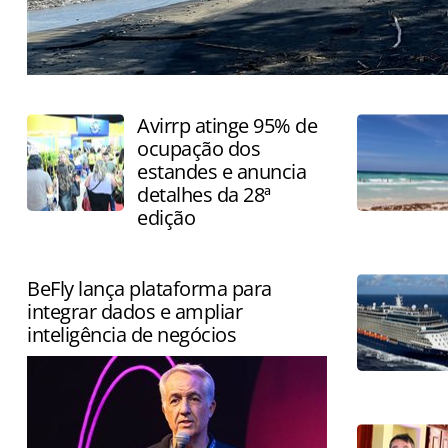
País atrai visitantes pela combinação de praias, surf e 
Avirrp atinge 95% de
ocupação dos
estandes e anuncia
detalhes da 28ª
edição
BeFly lança plataforma para
integrar dados e ampliar
inteligência de negócios