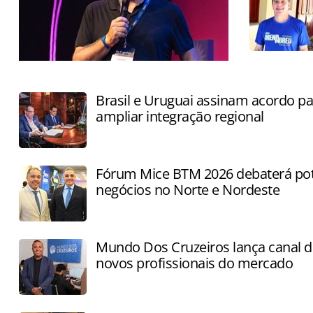
FlyLake promete consolidar
informações de todo o ecossistema em
Brasil e Uruguai assinam acordo pa
um ambiente único
ampliar integração regional
Fórum Mice BTM 2026 debaterá pot
negócios no Norte e Nordeste
Mundo Dos Cruzeiros lança canal de
novos profissionais do mercado