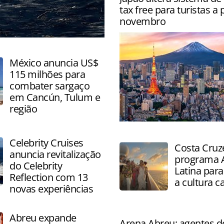
internacionais, com destaq
tax free para turistas a 
Europa, Caribe e América d
novembro
ecoturismo
México anuncia US$
115 milhões para
combater sargaço
em Cancún, Tulum e
região
Visitantes terão que solicita
reembolso após inspeção n
Celebrity Cruises
Costa Cruze
a partir de novembro
anuncia revitalização
programa 
do Celebrity
Latina para
Reflection com 13
a cultura c
novas experiências
Abreu expande
Arena Abreu: agentes d