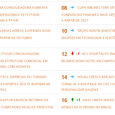
RIA CONSOLIDADORA AUMENTA
COPA AIRLINES TERÁ OI
OFISSIONAIS EX-FLYTOUR,
CONEXÃO NO PANAMÁ E MAIS OPÇ
RA E TP AIR
A PARTIR DE 2027
 LINHAS AÉREAS SUSPENDE VOOS
GRUPO KONTIK INVESTIR
 PARTIR DE OUTUBRO
MILHÕES EM TECNOLOGIA E IA ATÉ
-1
LYTOUR CONSOLIDADORA
HCC HOSPITALITY IN
VA ESTRUTURA COMERCIAL EM
BELMAR, NOVO HOTEL EM CAMPO 
ONAL COM AGENTES
ETAS E EMPRESAS DO TURISMO
VISUAL CRESCE 80% NO
S ESPORTES VÃO TE INSPIRAR NA
TORNA-SE A BOUTIQUE DA CVC CO
OTAS
PERSONALIZAR VIAGENS
+1
GAXTUR ANUNCIA RETORNO DE
ANAC LIMITA VENDA
O COMO NOVO HEAD DE PRODUTOS
AÉREAS DA FLYBONDI NO BRASIL