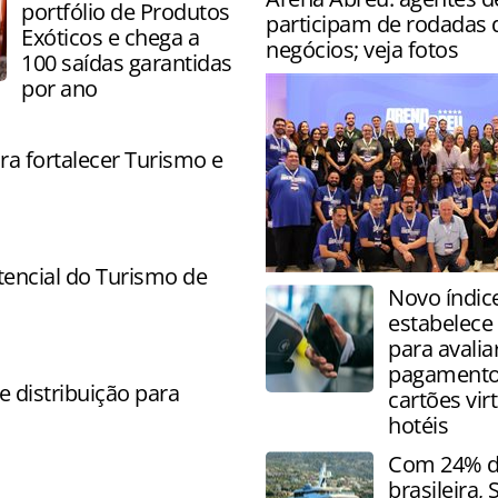
portfólio de Produtos
participam de rodadas 
Exóticos e chega a
negócios; veja fotos
100 saídas garantidas
por ano
ra fortalecer Turismo e
encial do Turismo de
Evento da operadora acont
Novo índic
semana na Bahia com direit
estabelece
capacitações, palestras e la
para avalia
pagament
 distribuição para
cartões vir
hotéis
Com 24% da
brasileira,