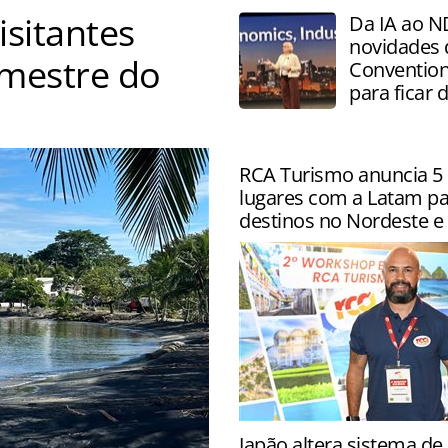
isitantes
Da IA ao N
novidades
emestre do
Convention
para ficar 
RCA Turismo anuncia 5 
lugares com a Latam pa
destinos no Nordeste e 
Parceria também inclui des
Japão altera sistema d