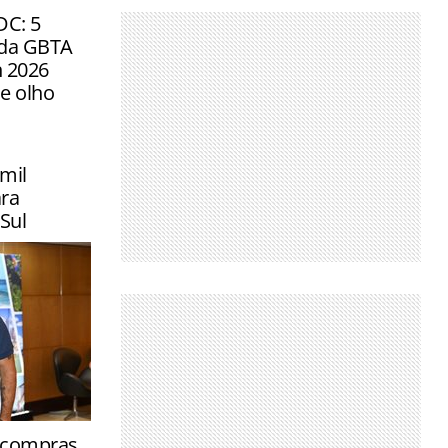
DC: 5
 da GBTA
 2026
de olho
mil
ra
Sul
tinos
e compras