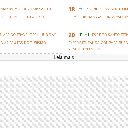
TAMARATY REDUZ EMISSÃO DE
AGÊNCIA LANÇA ROTEIRO
NO EXTERIOR POR FALTA DE
COM FELIPE MASSA E UNIVERSO D
+1
M MÊS DO TRAVEL TECH HUB DAY
ESPÍRITO SANTO TER
NA AS PAUTAS DO TURISMO
EXPERIMENTAL DA GOL PARA BUEN
VENDIDO PELA CVC
Leia mais