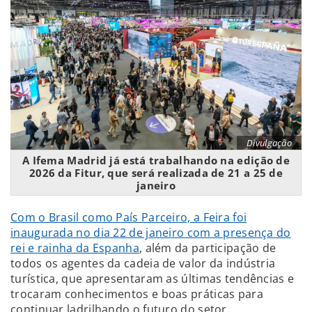
Divulgação
A Ifema Madrid já está trabalhando na edição de
2026 da Fitur, que será realizada de 21 a 25 de
janeiro
Com o Brasil como País Parceiro, a Feira foi
inaugurada no dia 22 de janeiro com a presença do
rei e rainha da Espanha
, além da participação de
todos os agentes da cadeia de valor da indústria
turística, que apresentaram as últimas tendências e
trocaram conhecimentos e boas práticas para
continuar ladrilhando o futuro do setor.