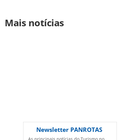
Para compartilhar esse conteúdo, por favor utilize o link
Mais notícias
https://www.panrotas.com.br/mercado/feiras/2025/01/fitur
2025-recebe-recorde-de-255-mil-visitantes-edicao-de-2026-
ja-tem-datas_213737.html ou as ferramentas oferecidas na
página. Todo o conteúdo produzido pela PANROTAS
Editora é protegido pela legislação brasileira sobre direito
autoral. Não reproduza o conteúdo sem autorização da
PANROTAS Editora (copyright@panrotas.com.br).
Newsletter
PANROTAS
As principais notícias do Turismo no