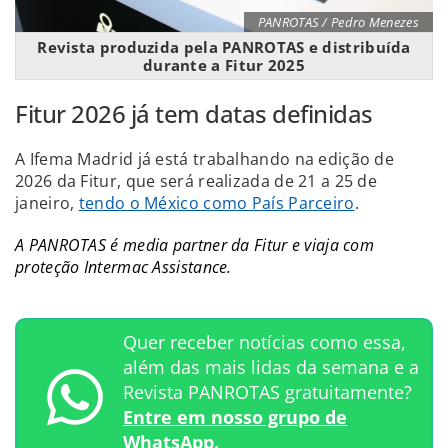
PANROTAS / Pedro Menezes
Revista produzida pela PANROTAS e distribuída
durante a Fitur 2025
Fitur 2026 já tem datas definidas
A Ifema Madrid já está trabalhando na edição de
2026 da Fitur, que será realizada de 21 a 25 de
janeiro,
tendo o México como País Parceiro
.
A PANROTAS é media partner da Fitur e viaja com
proteção Intermac Assistance.
Quer receber notícias como essa,
além das mais lidas da semana e a
Revista PANROTAS gratuitamente?
Entre em nosso grupo de
WhatsApp.