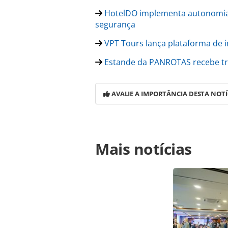
HotelDO implementa autonomia 
segurança
VPT Tours lança plataforma de i
Estande da PANROTAS recebe tra
AVALIE A IMPORTÂNCIA DESTA NOTÍ
Para compartilhar esse conteúdo, por 
Mais notícias
https://www.panrotas.com.br/mercad
dia-com-corredores-movimentados-v
oferecidas na página. Todo o conte
pela legislação brasileira sobre dir
autorização da PANROTAS Editora (