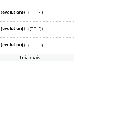
{{evolution}}
{{TITLE}}
{{evolution}}
{{TITLE}}
{{evolution}}
{{TITLE}}
Leia mais