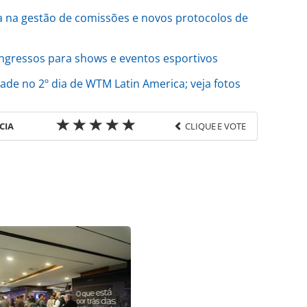
na gestão de comissões e novos protocolos de
ngressos para shows e eventos esportivos
de no 2º dia de WTM Latin America; veja fotos
CIA
CLIQUE E VOTE
favor utilize o link
o/feiras/2025/04/wtm-latin-america-chega-a-2o-
eja-mais-fotos_216494.html ou as ferramentas
údo produzido pela PANROTAS Editora é protegido
eito autoral. Não reproduza o conteúdo sem
copyright@panrotas.com.br).