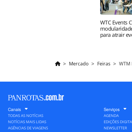
WTC Events C
modularidade
para atrair e
Mercado
Feiras
WTM L
Canais
Serviços
TODAS AS NOTÍCIAS
AGENDA
NOTÍCIAS MAIS LIDAS
EDIÇÕES DIGITA
AGÊNCIAS DE VIAGENS
NEWSLETTER