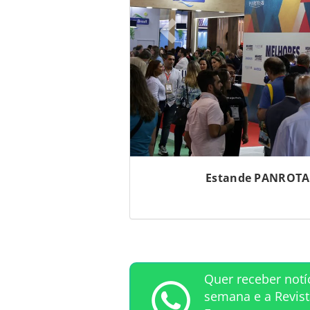
Estande PANROTAS
Quer receber notí
semana e a Revis