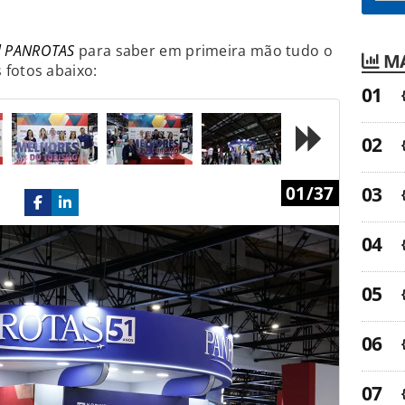
l PANROTAS
para saber em primeira mão tudo o
MA
 fotos abaixo:
Next
01/37