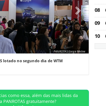
PANROTAS/Jorge Metne
 lotado no segundo dia de WTM
cias como essa, além das mais lidas da
ta PANROTAS gratuitamente?