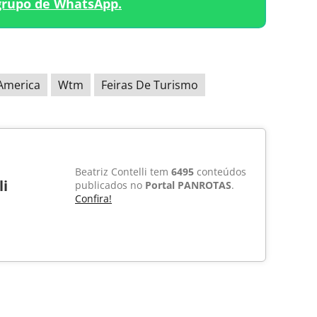
grupo de WhatsApp.
America
Wtm
Feiras De Turismo
Beatriz Contelli tem
6495
conteúdos
li
publicados no
Portal PANROTAS
.
Confira!