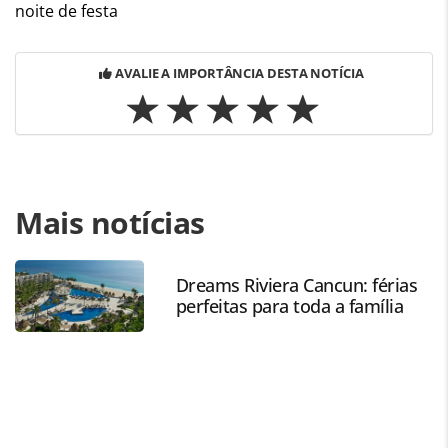
noite de festa
AVALIE A IMPORTÂNCIA DESTA NOTÍCIA
Para compartilhar esse conteúdo, por favor utilize o link
Mais notícias
https://www.panrotas.com.br/viagens-de-luxo/agencias-de-
viagens/2025/04/rogeria-pinheiro-compartilha-dicas-sobre-
como-se-tornar-um-expert-em-turismo-
premium_216483.html ou as ferramentas oferecidas na
Dreams Riviera Cancun: férias
perfeitas para toda a família
página. Todo o conteúdo produzido pela PANROTAS
Editora é protegido pela legislação brasileira sobre direito
autoral. Não reproduza o conteúdo sem autorização da
PANROTAS Editora (copyright@panrotas.com.br).