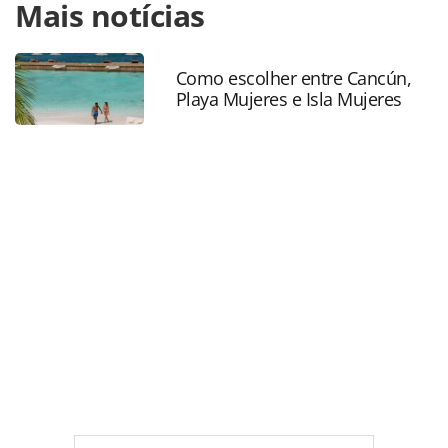
Mais notícias
https://www.panrotas.com.br/mercado/feiras/2026/01/reta
final-da-fitur-2026-ultimos-encontros-e-fotos-da-feira-em-
madri_225245.html ou as ferramentas oferecidas na
página. Todo o conteúdo produzido pela PANROTAS
Como escolher entre Cancún,
Playa Mujeres e Isla Mujeres
Editora é protegido pela legislação brasileira sobre direito
autoral. Não reproduza o conteúdo sem autorização da
PANROTAS Editora (copyright@panrotas.com.br).