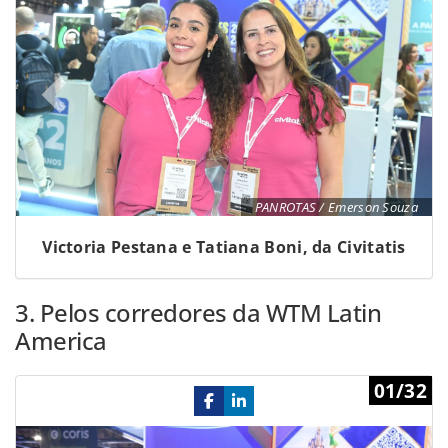
PANROTAS / Emerson Souza
Victoria Pestana e Tatiana Boni, da Civitatis
3. Pelos corredores da WTM Latin
America
Previous
Ne
01/32