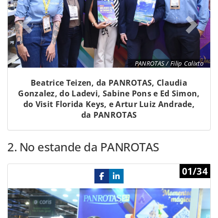
PANROTAS / Filip Calixto
Beatrice Teizen, da PANROTAS, Claudia
Gonzalez, do Ladevi, Sabine Pons e Ed Simon,
do Visit Florida Keys, e Artur Luiz Andrade,
da PANROTAS
2. No estande da PANROTAS
Previous
Ne
01/34