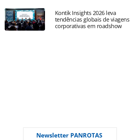
latin-america-2026-veja-todas-as-fotos-e-a-cobertura-
completa-da-panrotas_227748.html ou as ferramentas
Kontik Insights 2026 leva
oferecidas na página. Todo o conteúdo produzido pela
tendências globais de viagens
PANROTAS Editora é protegido pela legislação brasileira
corporativas em roadshow
sobre direito autoral. Não reproduza o conteúdo sem
autorização da PANROTAS Editora
(copyright@panrotas.com.br).
Newsletter
PANROTAS