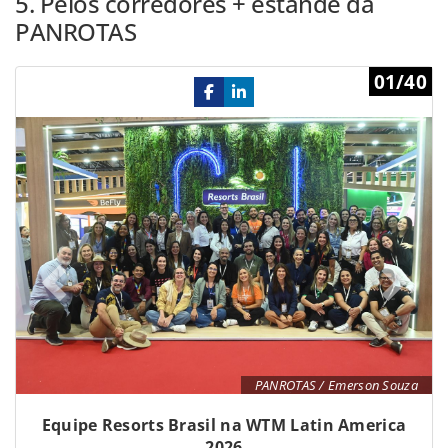
5. Pelos corredores + estande da
PANROTAS
Previous
Ne
01/40
PANROTAS / Emerson Souza
Equipe Resorts Brasil na WTM Latin America
2026