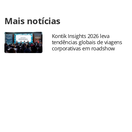
Para compartilhar esse conteúdo, por favor utilize o link
Mais notícias
https://www.panrotas.com.br/mercado/feiras/2026/05/trad
brasileiro-se-encontra-na-indaba-2026-na-africa-do-sul-
veja-fotos_228467.html ou as ferramentas oferecidas na
Kontik Insights 2026 leva
página. Todo o conteúdo produzido pela PANROTAS
tendências globais de viagens
Editora é protegido pela legislação brasileira sobre direito
corporativas em roadshow
autoral. Não reproduza o conteúdo sem autorização da
PANROTAS Editora (copyright@panrotas.com.br).