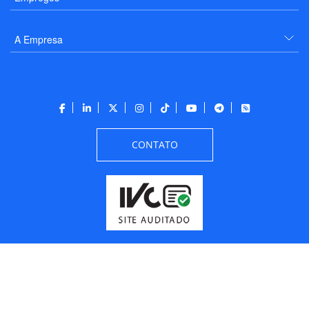
A Empresa
CONTATO
Todos os direitos reservados a PANROTAS Editora - Ver.
Thursday, August 6, 2026
6:08:39 PM -03:00:00 - Builder 2026.6.2.1
/ Layout
205df0c0b694a693290208d10d1a485b