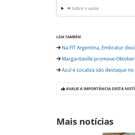
Sobre o autor
LEIA TAMBÉM
Na FIT Argentina, Embratur divul
Margaritaville promove Oktoberf
Azul e Localiza são destaque no
AVALIE A IMPORTÂNCIA DESTA NOTÍ
Para compartilhar esse conteúdo, por 
Mais notícias
https://www.panrotas.com.br/mercad
inicia-operacao-em-cancun-no-mexic
página. Todo o conteúdo produzido 