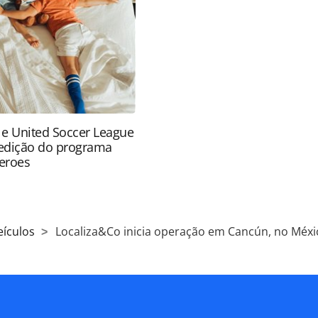
ão reproduza o conteúdo sem autorização da
tas.com.br).
 e United Soccer League
edição do programa
eroes
eículos
Localiza&Co inicia operação em Cancún, no Méxi