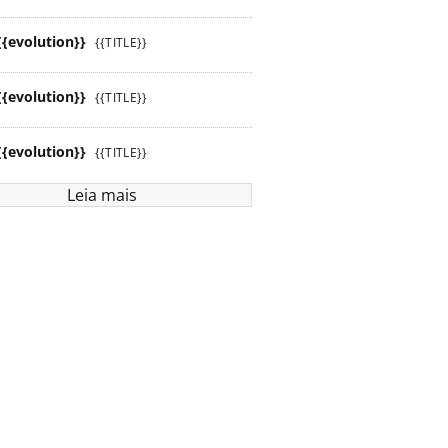
{{evolution}}
{{TITLE}}
{{evolution}}
{{TITLE}}
{{evolution}}
{{TITLE}}
Leia mais