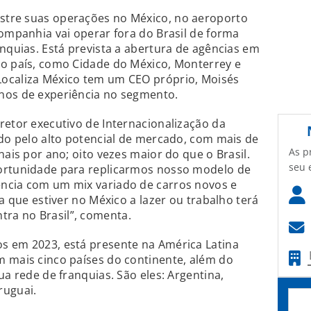
estre suas operações no México, no aeroporto
companhia vai operar fora do Brasil de forma
anquias. Está prevista a abertura de agências em
do país, como Cidade do México, Monterrey e
ocaliza México tem um CEO próprio, Moisés
nos de experiência no segmento.
retor executivo de Internacionalização da
ido pelo alto potencial de mercado, com mais de
As p
nais por ano; oito vezes maior do que o Brasil.
seu 
ortunidade para replicarmos nosso modelo de
ncia com um mix variado de carros novos e
za que estiver no México a lazer ou trabalho terá
ra no Brasil”, comenta.
s em 2023, está presente na América Latina
m mais cinco países do continente, além do
ua rede de franquias. São eles: Argentina,
ruguai.