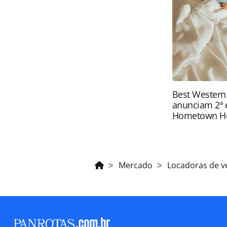
brasileira sobre direito autoral. N
PANROTAS Editora (copyright@panro
Best Western
anunciam 2ª 
Hometown H
Mercado
Locadoras de v