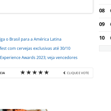
ga o Brasil para a América Latina
est com cervejas exclusivas até 30/10
 Experience Awards 2023; veja vencedores
CIA
CLIQUE E VOTE
favor utilize o link
o/locadoras-de-veiculos/2023/10/localiza-co-
o_200215.html ou as ferramentas oferecidas na
pela PANROTAS Editora é protegido pela legislação