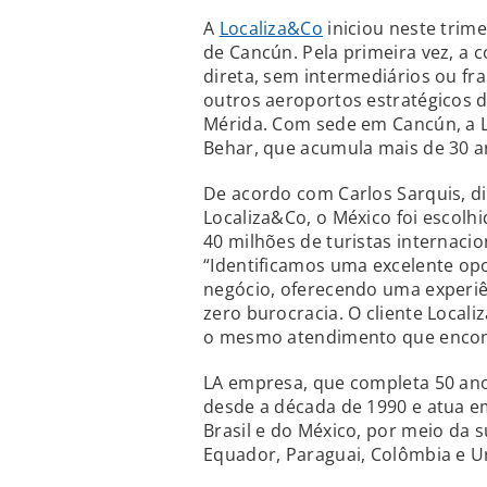
A
Localiza&Co
iniciou neste trim
de Cancún. Pela primeira vez, a 
direta, sem intermediários ou fr
outros aeroportos estratégicos 
Mérida. Com sede em Cancún, a L
Behar, que acumula mais de 30 a
De acordo com Carlos Sarquis, di
Localiza&Co, o México foi escolh
40 milhões de turistas internacio
“Identificamos uma excelente op
negócio, oferecendo uma experiê
zero burocracia. O cliente Locali
o mesmo atendimento que encont
LA empresa, que completa 50 ano
desde a década de 1990 e atua e
Brasil e do México, por meio da s
Equador, Paraguai, Colômbia e U