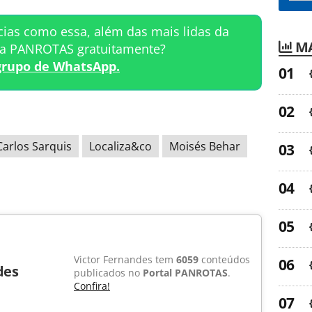
cias como essa, além das mais lidas da
MA
ta PANROTAS gratuitamente?
grupo de WhatsApp.
Carlos Sarquis
Localiza&co
Moisés Behar
Victor Fernandes tem
6059
conteúdos
des
publicados no
Portal PANROTAS
.
Confira!