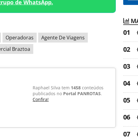
grupo de WhatsApp.
MA
Operadoras
Agente De Viagens
cial Braztoa
Raphael Silva tem
1458
conteúdos
publicados no
Portal PANROTAS
.
Confira!