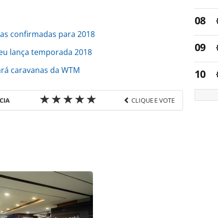
s confirmadas para 2018
eu lança temporada 2018
ará caravanas da WTM
CIA
CLIQUE E VOTE
favor utilize o link
do/operadoras/2018/02/braztoa-abre-caravanas-
.html ou as ferramentas oferecidas na página.
ROTAS Editora é protegido pela legislação
ão reproduza o conteúdo sem autorização da
tas.com.br).