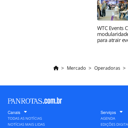
WTC Events C
modularidade
para atrair e
Mercado
Operadoras
Canais
Serviços
TODAS AS NOTÍCIAS
AGENDA
NOTÍCIAS MAIS LIDAS
EDIÇÕES DIGITA