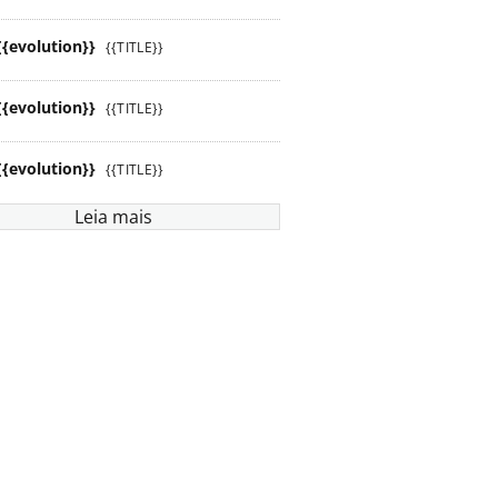
{{evolution}}
{{TITLE}}
{{evolution}}
{{TITLE}}
{{evolution}}
{{TITLE}}
Leia mais