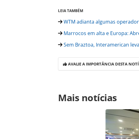
LEIA TAMBÉM
WTM adianta algumas operadora
Marrocos em alta e Europa: Abr
Sem Braztoa, Interamerican lev
AVALIE A IMPORTÂNCIA DESTA NOTÍ
Para compartilhar esse conteúdo, por 
Mais notícias
https://www.panrotas.com.br/merca
para-49o-encontro-comercial_153476
Todo o conteúdo produzido pela PAN
brasileira sobre direito autoral. N
PANROTAS Editora (copyright@panro