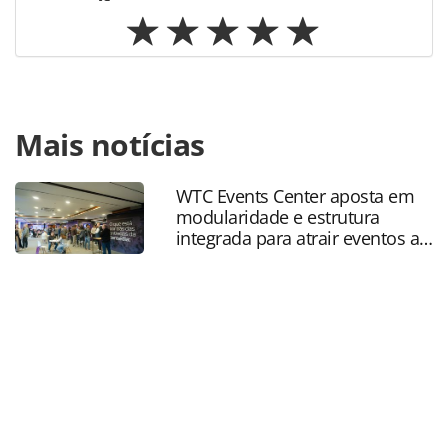
Para compartilhar esse conteúdo, por favor utilize o link
Mais notícias
https://www.panrotas.com.br/mercado/operadoras/2018/0
perez-remodela-suas-ofertas-para-india-e-
etiopia_155266.html ou as ferramentas oferecidas na
WTC Events Center aposta em
página. Todo o conteúdo produzido pela PANROTAS
modularidade e estrutura
Editora é protegido pela legislação brasileira sobre direito
integrada para atrair eventos a
autoral. Não reproduza o conteúdo sem autorização da
SP
PANROTAS Editora (copyright@panrotas.com.br).