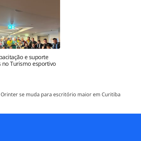
uza o conteúdo sem autorização da PANROTAS
).
apacitação e suporte
s no Turismo esportivo
Orinter se muda para escritório maior em Curitiba