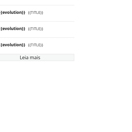
{{evolution}}
{{TITLE}}
{{evolution}}
{{TITLE}}
{{evolution}}
{{TITLE}}
Leia mais