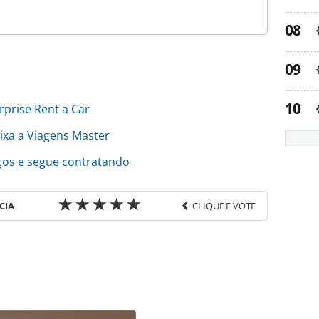
rprise Rent a Car
ixa a Viagens Master
rços e segue contratando
CIA
CLIQUE E VOTE
favor utilize o link
do/operadoras/2019/03/orinter-se-muda-para-
.html ou as ferramentas oferecidas na página. Todo
Editora é protegido pela legislação brasileira