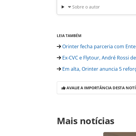
Sobre o autor
LEIA TAMBÉM
Orinter fecha parceria com Ente
Ex-CVC e Flytour, André Rossi de
Em alta, Orinter anuncia 5 refo
AVALIE A IMPORTÂNCIA DESTA NOTÍ
Para compartilhar esse conteúdo, por 
Mais notícias
https://www.panrotas.com.br/merca
escritorio-maior-em-curitiba_162795
o conteúdo produzido pela PANROTAS 