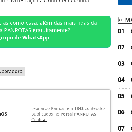
 do novo espaço da Orinter em Curitiba:
MA
cias como essa, além das mais lidas da
ta PANROTAS gratuitamente?
grupo de WhatsApp.
Operadora
Leonardo Ramos tem
1843
conteúdos
mos
publicados no
Portal PANROTAS
.
Confira!