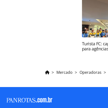
sobre direito autoral. Não reprod
Editora (copyright@panrotas.com.br
Turista FC: c
para agência
Mercado
Operadoras