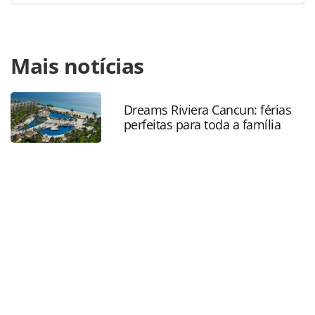
Para compartilhar esse conteúdo, por favor utilize o link
Mais notícias
https://www.panrotas.com.br/mercado/operadoras/2019/0
lanca-campanha-e-apresenta-novos-membros-em-sp-
fotos_163244.html ou as ferramentas oferecidas na página.
Todo o conteúdo produzido pela PANROTAS Editora é
Dreams Riviera Cancun: férias
perfeitas para toda a família
protegido pela legislação brasileira sobre direito autoral.
Não reproduza o conteúdo sem autorização da PANROTAS
Editora (copyright@panrotas.com.br).