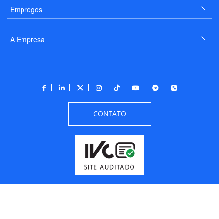
Empregos
A Empresa
CONTATO
Todos os direitos reservados a PANROTAS Editora - Ver.
Friday, August 7, 2026
6:34:07 PM -03:00:00 - Builder 2026.6.2.1
/ Layout
205df0c0b694a693290208d10d1a485b