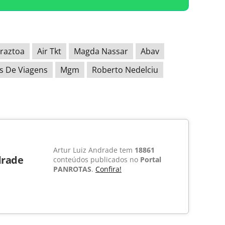
raztoa
Air Tkt
Magda Nassar
Abav
s De Viagens
Mgm
Roberto Nedelciu
Artur Luiz Andrade tem
18861
drade
conteúdos publicados no
Portal
PANROTAS
.
Confira!