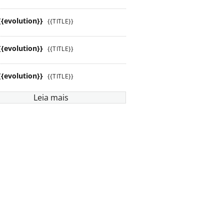
{{evolution}}
{{TITLE}}
{{evolution}}
{{TITLE}}
{{evolution}}
{{TITLE}}
Leia mais