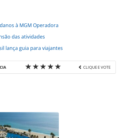
e danos à MGM Operadora
são das atividades
 lança guia para viajantes
CIA
CLIQUE E VOTE
favor utilize o link
do/operadoras/2020/09/seis-entidades-assinam-
ora_176709.html ou as ferramentas oferecidas na
pela PANROTAS Editora é protegido pela legislação
ão reproduza o conteúdo sem autorização da
tas.com.br).