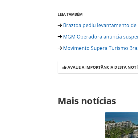
LEIA TAMBÉM
Braztoa pediu levantamento d
MGM Operadora anuncia suspen
Movimento Supera Turismo Brasil
AVALIE A IMPORTÂNCIA DESTA NOTÍ
Para compartilhar esse conteúdo, por 
Mais notícias
https://www.panrotas.com.br/merca
comunicado-sobre-caso-mgm-operad
página. Todo o conteúdo produzido 
brasileira sobre direito autoral. N
PANROTAS Editora (copyright@panro