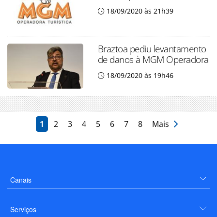
18/09/2020 às 21h39
Braztoa pediu levantamento
de danos à MGM Operadora
18/09/2020 às 19h46
1
2
3
4
5
6
7
8
Mais
Canais
Serviços