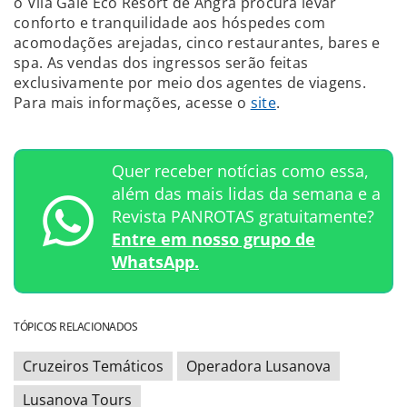
o Vila Galé Eco Resort de Angra procura levar
conforto e tranquilidade aos hóspedes com
acomodações arejadas, cinco restaurantes, bares e
spa. As vendas dos ingressos serão feitas
exclusivamente por meio dos agentes de viagens.
Para mais informações, acesse o
site
.
Quer receber notícias como essa,
além das mais lidas da semana e a
Revista PANROTAS gratuitamente?
Entre em nosso grupo de
WhatsApp.
TÓPICOS RELACIONADOS
Cruzeiros Temáticos
Operadora Lusanova
Lusanova Tours