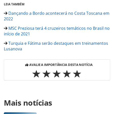
LEIA TAMBÉM
Dançando a Bordo acontecerá no Costa Toscana em
2022
MSC Preziosa terá 4 cruzeiros temáticos no Brasil no
início de 2021
Turquia e Fátima serão destaques em treinamentos
Lusanova
AVALIE A IMPORTÂNCIA DESTA NOTÍCIA
Para compartilhar esse conteúdo, por favor utilize o link
Mais notícias
https://www.panrotas.com.br/mercado/operadoras/2020/1
recria-experiencia-de-cruzeiros-tematicos-em-resort-no-
rio_178416.html ou as ferramentas oferecidas na página.