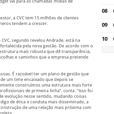
dget vai para as chamadas mídias de
stor, a CVC tem 15 milhões de clientes
meros tendem a crescer.
a CVC, segundo revelou Andrade, está na
 fortalecida pela nova gestão. De acordo com o
estrutura mais robusta que dê transparência,
escolhas e caminhos que a empresa pretende
soas. É razoável ter um plano de gestão que
a de um time encaixado que depois se
emente construímos uma estrutura mais forte
fissionais de primeira linha”, conta. “Isso foi
 de evolução nesse sentido, mudando coisas
digo de ética e conduta mais disseminado, a
construção de uma relação mais próxima com
mpleta.