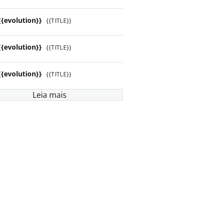
{{evolution}}
{{TITLE}}
{{evolution}}
{{TITLE}}
{{evolution}}
{{TITLE}}
Leia mais