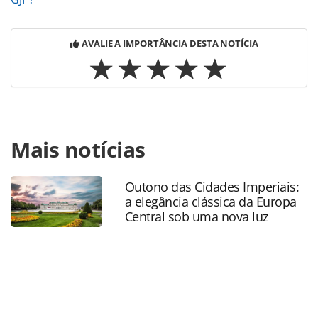
AVALIE A IMPORTÂNCIA DESTA NOTÍCIA
Para compartilhar esse conteúdo, por favor utilize o link
Mais notícias
https://www.panrotas.com.br/mercado/operadoras/2022/0
hacker-fez-vendas-da-cvc-corp-cairem-128-no-
brasil_188001.html ou as ferramentas oferecidas na
Outono das Cidades Imperiais:
página. Todo o conteúdo produzido pela PANROTAS
a elegância clássica da Europa
Editora é protegido pela legislação brasileira sobre direito
Central sob uma nova luz
autoral. Não reproduza o conteúdo sem autorização da
PANROTAS Editora (copyright@panrotas.com.br).