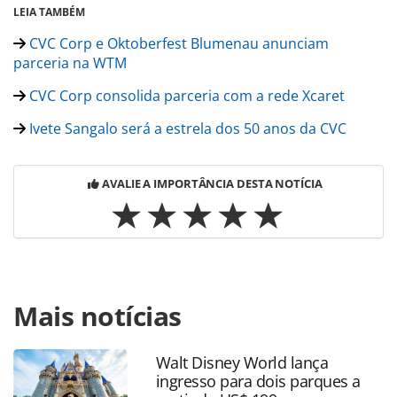
LEIA TAMBÉM
CVC Corp e Oktoberfest Blumenau anunciam
parceria na WTM
CVC Corp consolida parceria com a rede Xcaret
Ivete Sangalo será a estrela dos 50 anos da CVC
AVALIE A IMPORTÂNCIA DESTA NOTÍCIA
Para compartilhar esse conteúdo, por favor utilize o link
Mais notícias
https://www.panrotas.com.br/mercado/operadoras/2022/04
minha-cvc-ganha-novas-funcionalidades_188527.html ou
as ferramentas oferecidas na página. Todo o conteúdo
Walt Disney World lança
produzido pela PANROTAS Editora é protegido pela
ingresso para dois parques a
legislação brasileira sobre direito autoral. Não reproduza o