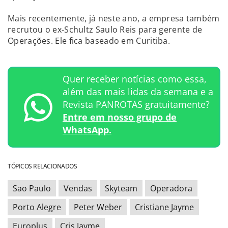
Mais recentemente, já neste ano, a empresa também
recrutou o ex-Schultz Saulo Reis para gerente de
Operações. Ele fica baseado em Curitiba.
Quer receber notícias como essa,
além das mais lidas da semana e a
Revista PANROTAS gratuitamente?
Entre em nosso grupo de
WhatsApp.
TÓPICOS RELACIONADOS
Sao Paulo
Vendas
Skyteam
Operadora
Porto Alegre
Peter Weber
Cristiane Jayme
Europlus
Cris Jayme