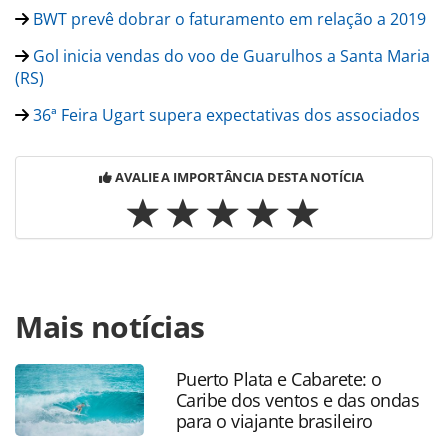
BWT prevê dobrar o faturamento em relação a 2019
Gol inicia vendas do voo de Guarulhos a Santa Maria
(RS)
36ª Feira Ugart supera expectativas dos associados
AVALIE A IMPORTÂNCIA DESTA NOTÍCIA
Para compartilhar esse conteúdo, por favor utilize o link
Mais notícias
https://www.panrotas.com.br/mercado/operadoras/2022/0
oficializa-cristiane-jayme-e-garante-retomada-
forte_188587.html ou as ferramentas oferecidas na página.
Puerto Plata e Cabarete: o
Todo o conteúdo produzido pela PANROTAS Editora é
Caribe dos ventos e das ondas
protegido pela legislação brasileira sobre direito autoral.
para o viajante brasileiro
Não reproduza o conteúdo sem autorização da PANROTAS