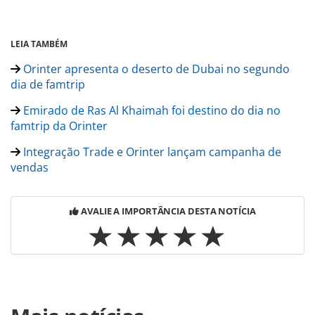
LEIA TAMBÉM
Orinter apresenta o deserto de Dubai no segundo
dia de famtrip
Emirado de Ras Al Khaimah foi destino do dia no
famtrip da Orinter
Integração Trade e Orinter lançam campanha de
vendas
AVALIE A IMPORTÂNCIA DESTA NOTÍCIA
Para compartilhar esse conteúdo, por favor utilize o link
https://www.panrotas.com.br/mercado/operadoras/2022/0