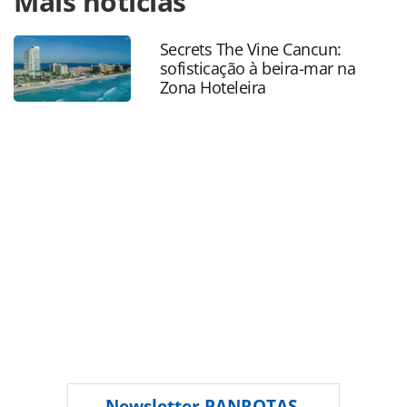
Mais notícias
edificio-do-mundo-e-atracao-do-dia-no-famtrip-da-
orinter_190710.html ou as ferramentas oferecidas na
Secrets The Vine Cancun:
página. Todo o conteúdo produzido pela PANROTAS
sofisticação à beira-mar na
Editora é protegido pela legislação brasileira sobre direito
Zona Hoteleira
autoral. Não reproduza o conteúdo sem autorização da
PANROTAS Editora (copyright@panrotas.com.br).
Newsletter
PANROTAS