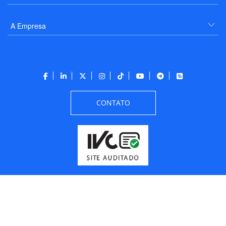
A Empresa
CONTATO
Todos os direitos reservados a PANROTAS Editora - Ver.
Wednesday, August 5, 2026
9:48:46 PM -03:00:00 - Builder 2026.6.2.1
/ Layout
205df0c0b694a693290208d10d1a485b