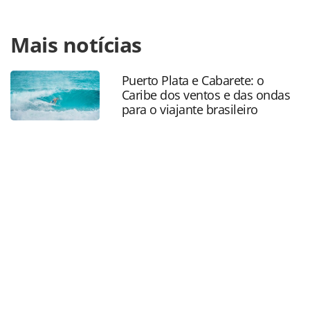
Para compartilhar esse conteúdo, por favor utilize o link
Mais notícias
https://www.panrotas.com.br/mercado/operadoras/2022/0
e-universal-reforcam-parceria-e-divulgam-
novidades_191292.html ou as ferramentas oferecidas na
Puerto Plata e Cabarete: o
página. Todo o conteúdo produzido pela PANROTAS
Caribe dos ventos e das ondas
Editora é protegido pela legislação brasileira sobre direito
para o viajante brasileiro
autoral. Não reproduza o conteúdo sem autorização da
PANROTAS Editora (copyright@panrotas.com.br).