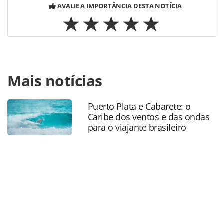
AVALIE A IMPORTÂNCIA DESTA NOTÍCIA
Para compartilhar esse conteúdo, por favor utilize o link
Mais notícias
https://www.panrotas.com.br/mercado/operadoras/2023/0
camargo-da-ct-operadora-sera-o-presidente-da-
braztoa_196863.html ou as ferramentas oferecidas na
Puerto Plata e Cabarete: o
página. Todo o conteúdo produzido pela PANROTAS
Caribe dos ventos e das ondas
Editora é protegido pela legislação brasileira sobre direito
para o viajante brasileiro
autoral. Não reproduza o conteúdo sem autorização da
PANROTAS Editora (copyright@panrotas.com.br).