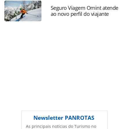
paulo_198661.html ou as ferramentas oferecidas na
página. Todo o conteúdo produzido pela PANROTAS
Seguro Viagem Omint atende
ao novo perfil do viajante
Editora é protegido pela legislação brasileira sobre direito
autoral. Não reproduza o conteúdo sem autorização da
PANROTAS Editora (copyright@panrotas.com.br).
Newsletter
PANROTAS
As principais notícias do Turismo no