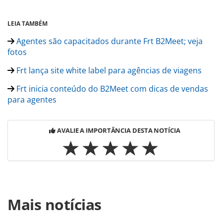
LEIA TAMBÉM
Agentes são capacitados durante Frt B2Meet; veja
fotos
Frt lança site white label para agências de viagens
Frt inicia conteúdo do B2Meet com dicas de vendas
para agentes
AVALIE A IMPORTÂNCIA DESTA NOTÍCIA
Para compartilhar esse conteúdo, por favor utilize o link
Mais notícias
https://www.panrotas.com.br/mercado/operadoras/2023/08
cresce-40-no-pos-pandemia-e-planeja-escritorio-em-sao-