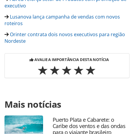
executivo
Lusanova lança campanha de vendas com novos
roteiros
Orinter contrata dois novos executivos para região
Nordeste
AVALIE A IMPORTÂNCIA DESTA NOTÍCIA
Para compartilhar esse conteúdo, por favor utilize o link
Mais notícias
https://www.panrotas.com.br/mercado/operadoras/2023/09
promove-treinamento-para-inclusao-de-pessoas-com-
autismo_199824.html ou as ferramentas oferecidas na
Puerto Plata e Cabarete: o
página. Todo o conteúdo produzido pela PANROTAS
Caribe dos ventos e das ondas
Editora é protegido pela legislação brasileira sobre direito
para o viajante brasileiro