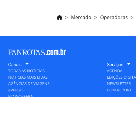
Mercado
Operadoras
Canais
Serviços
TODAS AS NOTÍCIAS
AGENDA
NOTÍCIAS MAIS LIDAS
EDIÇÕES DIGITA
AGÊNCIAS DE VIAGENS
NEWSLETTER
AVIAÇÃO
BOM REPORT
BLOGOSFERA
DESTINOS
GENTE
HOTELARIA
MERCADO
PANCORP
PANROTAS+