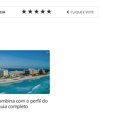
CIA
CLIQUE E VOTE
favor utilize o link
do/operadoras/2023/10/conheca-os-expositores-
gens-fotos_200356.html ou as ferramentas
údo produzido pela PANROTAS Editora é protegido
eito autoral. Não reproduza o conteúdo sem
copyright@panrotas.com.br).
ombina com o perfil do
Guia completo