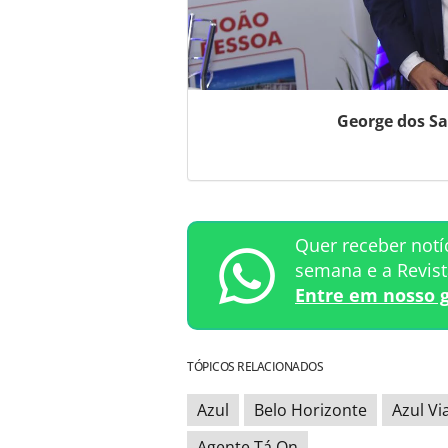
George dos Sa
Quer receber notí
semana e a Revis
Entre em nosso 
TÓPICOS RELACIONADOS
Azul
Belo Horizonte
Azul Vi
Agente Tá On