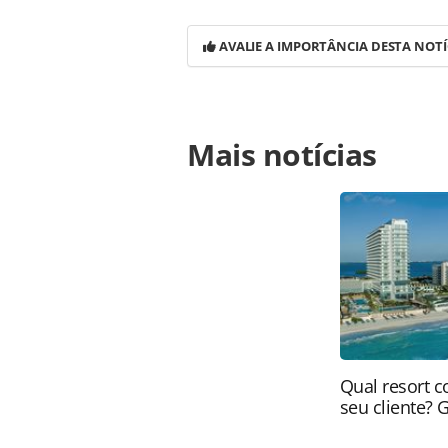
AVALIE A IMPORTÂNCIA DESTA NOTÍ
Para compartilhar esse conteúdo, por 
Mais notícias
https://www.panrotas.com.br/merca
do-belo-horizonte-ta-on-da-azul-via
oferecidas na página. Todo o conte
pela legislação brasileira sobre dir
autorização da PANROTAS Editora (
Qual resort c
seu cliente? 