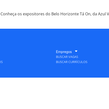
Conheça os expositores do Belo Horizonte Tá On, da Azul V
Empregos
BUSCAR VAGAS
IS
BUSCAR CURRÍCULOS
A Empresa
QUEM SOMOS
PUBLICIDADE
POLÍTICAS DE PRIVACIDADE
MAPA DO SITE