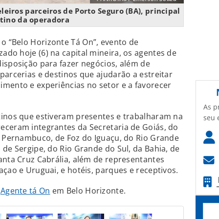
eiros parceiros de Porto Seguro (BA), principal
tino da operadora
 “Belo Horizonte Tá On”, evento de
zado hoje (6) na capital mineira, os agentes de
isposição para fazer negócios, além de
parcerias e destinos que ajudarão a estreitar
mento e experiências no setor e a favorecer
As p
tinos que estiveram presentes e trabalharam na
seu 
eceram integrantes da Secretaria de Goiás, do
e Pernambuco, de Foz do Iguaçu, do Rio Grande
 de Sergipe, do Rio Grande do Sul, da Bahia, de
anta Cruz Cabrália, além de representantes
açao e Uruguai, e hotéis, parques e receptivos.
o
Agente tá On
em Belo Horizonte.