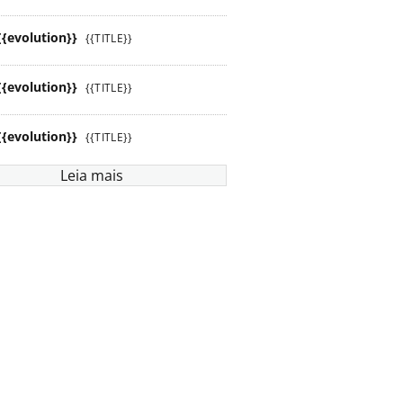
{{evolution}}
{{TITLE}}
{{evolution}}
{{TITLE}}
{{evolution}}
{{TITLE}}
Leia mais