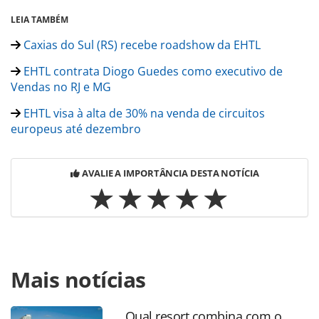
LEIA TAMBÉM
Caxias do Sul (RS) recebe roadshow da EHTL
EHTL contrata Diogo Guedes como executivo de
Vendas no RJ e MG
EHTL visa à alta de 30% na venda de circuitos
europeus até dezembro
AVALIE A IMPORTÂNCIA DESTA NOTÍCIA
Para compartilhar esse conteúdo, por favor utilize o link
Mais notícias
https://www.panrotas.com.br/mercado/operadoras/2023/1
lanca-prateleira-de-hoteis-de-luxo-no-brasil-e-nova-
campanha_200614.html ou as ferramentas oferecidas na
Qual resort combina com o