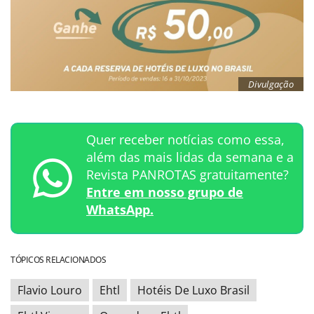
Divulgação
Quer receber notícias como essa,
além das mais lidas da semana e a
Revista PANROTAS gratuitamente?
Entre em nosso grupo de
WhatsApp.
TÓPICOS RELACIONADOS
Flavio Louro
Ehtl
Hotéis De Luxo Brasil