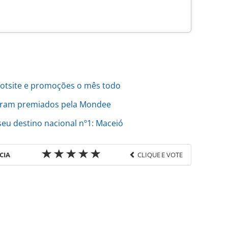
hotsite e promoções o mês todo
foram premiados pela Mondee
seu destino nacional nº1: Maceió
CIA
CLIQUE E VOTE
favor utilize o link
do/operadoras/2023/11/orinter-abre-50-vagas-de-
.html ou as ferramentas oferecidas na página.