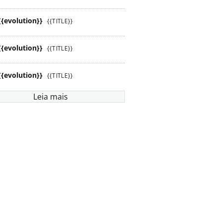
{{evolution}}
{{TITLE}}
{{evolution}}
{{TITLE}}
{{evolution}}
{{TITLE}}
Leia mais