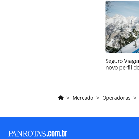
Todo o conteúdo produzido pela PAN
brasileira sobre direito autoral. N
PANROTAS Editora (copyright@panro
Seguro Viage
novo perfil do
Mercado
Operadoras