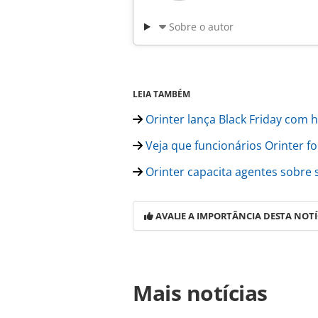
Sobre o autor
LEIA TAMBÉM
Orinter lança Black Friday com 
Veja que funcionários Orinter 
Orinter capacita agentes sobre 
AVALIE A IMPORTÂNCIA DESTA NOTÍ
Para compartilhar esse conteúdo, por 
Mais notícias
https://www.panrotas.com.br/merca
emprego-no-brasil-e-exterior_201036