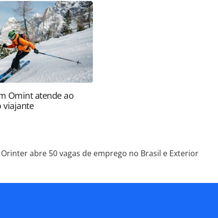
ROTAS Editora é protegido pela legislação
ão reproduza o conteúdo sem autorização da
tas.com.br).
m Omint atende ao
 viajante
Orinter abre 50 vagas de emprego no Brasil e Exterior