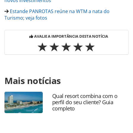
novos investimentos
Estande PANROTAS reúne na WTM a nata do
Turismo; veja fotos
AVALIE A IMPORTÂNCIA DESTA NOTÍCIA
Para compartilhar esse conteúdo, por favor utilize o link
Mais notícias
https://www.panrotas.com.br/mercado/operadoras/2024/
league-europa-e-expansao-marcam-smiles-viagens-na-
wtm-2024_204851.html ou as ferramentas oferecidas na
Qual resort combina com o
página. Todo o conteúdo produzido pela PANROTAS
perfil do seu cliente? Guia
Editora é protegido pela legislação brasileira sobre direito
completo
autoral. Não reproduza o conteúdo sem autorização da
PANROTAS Editora (copyright@panrotas.com.br).