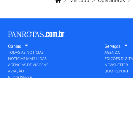
Mercado
Operadoras
Canais
Serviços
TODAS AS NOTÍCIAS
AGENDA
NOTÍCIAS MAIS LIDAS
EDIÇÕES DIGITA
AGÊNCIAS DE VIAGENS
NEWSLETTER
AVIAÇÃO
BOM REPORT
BLOGOSFERA
DESTINOS
GENTE
HOTELARIA
MERCADO
PANCORP
PANROTAS+
VIAGENS DE LUXO
VÍDEOS