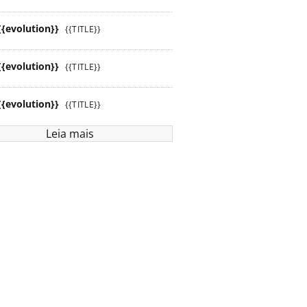
{{evolution}}
{{TITLE}}
{{evolution}}
{{TITLE}}
{{evolution}}
{{TITLE}}
Leia mais