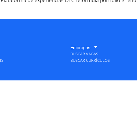
Plataforma de experiências OTC reformula portfólio e ren
Empregos
BUSCAR VAGAS
IS
BUSCAR CURRÍCULOS
A Empresa
QUEM SOMOS
PUBLICIDADE
POLÍTICAS DE PRIVACIDADE
MAPA DO SITE