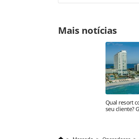
Para compartilhar esse conteúdo, por 
Mais notícias
https://www.panrotas.com.br/merca
experiencias-otc-reformula-portfol
oferecidas na página. Todo o conte
pela legislação brasileira sobre dir
autorização da PANROTAS Editora (
Qual resort c
seu cliente? 