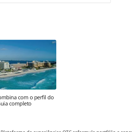
favor utilize o link
do/operadoras/2024/04/plataforma-de-
io-e-renova-marca_204630.html ou as ferramentas
údo produzido pela PANROTAS Editora é protegido
eito autoral. Não reproduza o conteúdo sem
copyright@panrotas.com.br).
ombina com o perfil do
Guia completo