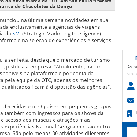
to da nova marca da OTC em São Paulo fizeram
ábrica de Chocolates da Dengo
 anunciou na última semana novidades em sua
ada exclusivamente a agências de viagens.
ia da
SMI
(Strategic Marketing Intelligence)
forma e na seleção de experiências e serviços
 a ser feita, desde que o mercado de turismo
, justifica a empresa. "Atualmente, há um
As p
sponíveis na plataforma e por conta da
seu 
ita pela equipe da OTC, apenas os melhores
qualificados ficam à disposição das agências",
s oferecidas em 33 países em pequenos grupos
nta também com ingressos para os shows da
e e acesso aos museus e atrações mais
As experiências National Geographic são outro
resa. São pelo menos 30 atividades diferentes