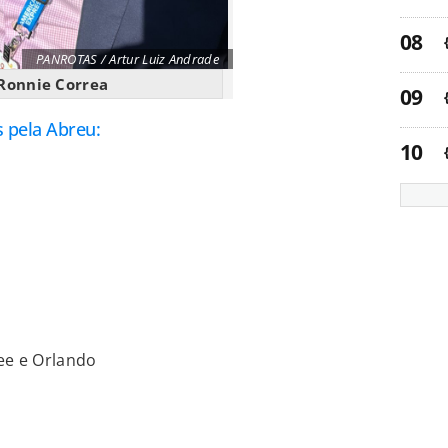
PANROTAS / Artur Luiz Andrade
Ronnie Correa
 pela Abreu:
ee e Orlando