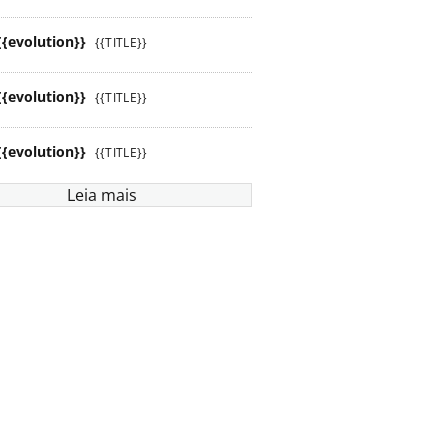
{{evolution}}
{{TITLE}}
{{evolution}}
{{TITLE}}
{{evolution}}
{{TITLE}}
Leia mais