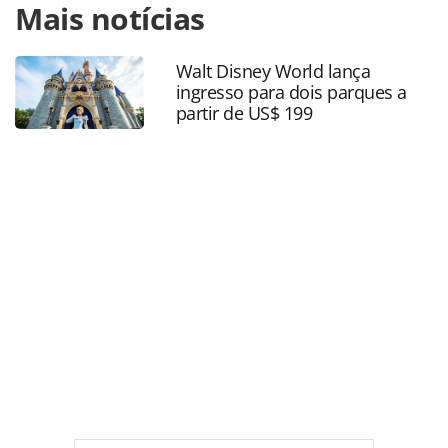
Mais notícias
https://www.panrotas.com.br/mercado/operadoras/2024/06
leva-agentes-de-belo-horizonte-ao-ceara-com-o-first-
experience_206546.html ou as ferramentas oferecidas na
Walt Disney World lança
página. Todo o conteúdo produzido pela PANROTAS
ingresso para dois parques a
Editora é protegido pela legislação brasileira sobre direito
partir de US$ 199
autoral. Não reproduza o conteúdo sem autorização da
PANROTAS Editora (copyright@panrotas.com.br).