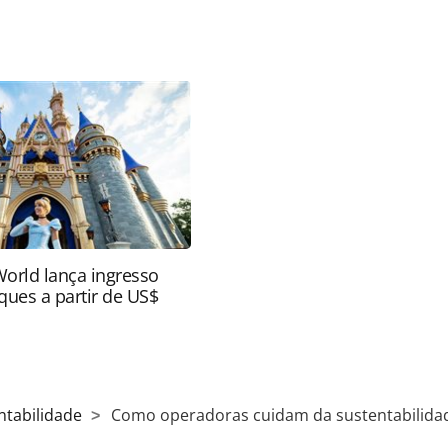
favor utilize o link
ado/operadoras/2024/07/como-operadoras-
-debate_206974.html ou as ferramentas oferecidas
do pela PANROTAS Editora é protegido pela
 autoral. Não reproduza o conteúdo sem autorização
nrotas.com.br).
World lança ingresso
ques a partir de US$
ntabilidade
Como operadoras cuidam da sustentabilida