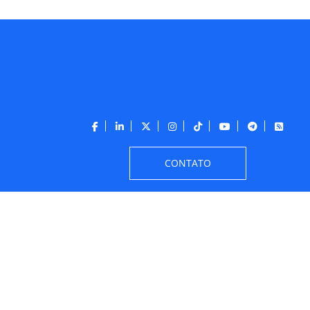
CONTATO
out 205df0c0b694a693290208d10d1a485b