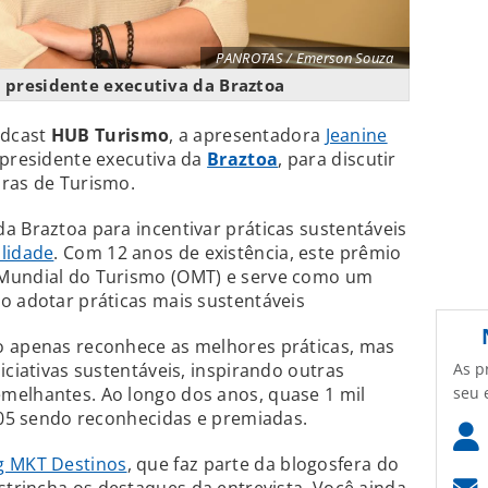
PANROTAS / Emerson Souza
, presidente executiva da Braztoa
odcast
HUB Turismo
, a apresentadora
Jeanine
 presidente executiva da
Braztoa
, para discutir
oras de Turismo.
a Braztoa para incentivar práticas sustentáveis
lidade
. Com 12 anos de existência, este prêmio
 Mundial do Turismo (OMT) e serve como um
o adotar práticas mais sustentáveis
o apenas reconhece as melhores práticas, mas
As p
iciativas sustentáveis, inspirando outras
seu 
melhantes. Ao longo dos anos, quase 1 mil
 105 sendo reconhecidas e premiadas.
g MKT Destinos
, que faz parte da blogosfera do