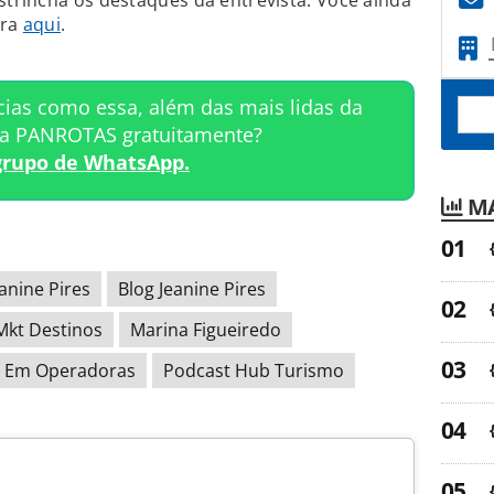
estrincha os destaques da entrevista. Você ainda
gra
aqui
.
cias como essa, além das mais lidas da
ta PANROTAS gratuitamente?
grupo de WhatsApp.
MA
anine Pires
Blog Jeanine Pires
Mkt Destinos
Marina Figueiredo
e Em Operadoras
Podcast Hub Turismo