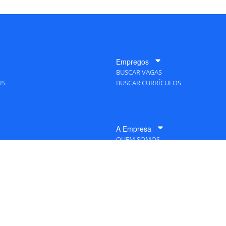
Empregos
BUSCAR VAGAS
IS
BUSCAR CURRÍCULOS
A Empresa
QUEM SOMOS
PUBLICIDADE
POLÍTICAS DE PRIVACIDADE
MAPA DO SITE
 Editora - Ver.
Wednesday, August 5, 2026 7:05:32 PM -03:00:00 - Builder 2026.6.2.1
/ Lay