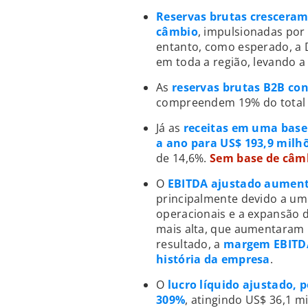
Reservas brutas cresceram
câmbio
, impulsionadas por
entanto, como esperado, a 
em toda a região, levando 
As
reservas brutas B2B co
compreendem 19% do total d
Já as
receitas em uma bas
a ano para US$ 193,9 milh
de 14,6%.
Sem base de câmb
O
EBITDA ajustado aument
principalmente devido a um 
operacionais e a expansão
mais alta, que aumentaram 
resultado, a
margem EBITDA
história da empresa
.
O
lucro líquido ajustado, 
309%
, atingindo US$ 36,1 m