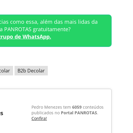
cias como essa, além das mais lidas da
ta PANROTAS gratuitamente?
grupo de WhatsApp.
colar
B2b Decolar
Pedro Menezes tem
6059
conteúdos
s
publicados no
Portal PANROTAS
.
Confira!