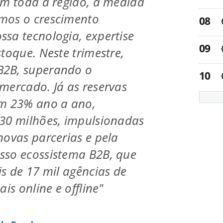
em toda a região, à medida
mos o crescimento
sa tecnologia, expertise
toque. Neste trimestre,
2B, superando o
mercado. Já as reservas
am 23% ano a ano,
30 milhões, impulsionadas
novas parcerias e pela
sso ecossistema B2B, que
is de 17 mil agências de
ais online e offline"