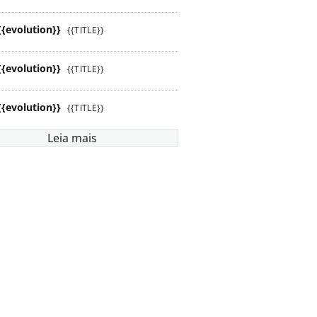
{{evolution}}
{{TITLE}}
{{evolution}}
{{TITLE}}
{{evolution}}
{{TITLE}}
Leia mais