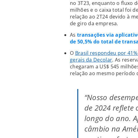
no 3T23, enquanto o fluxo d
milhões e o caixa total foi
relação ao 2T24 devido à me
de giro da empresa.
As
transações via aplicativ
de 50,5% do total de trans
O
Brasil respondeu por 41%
gerais da Decolar
. As reser
chegaram a US$ 545 milhões
relação ao mesmo período d
“Nosso desempen
de 2024 reflete
longo do ano. A
câmbio na Amér