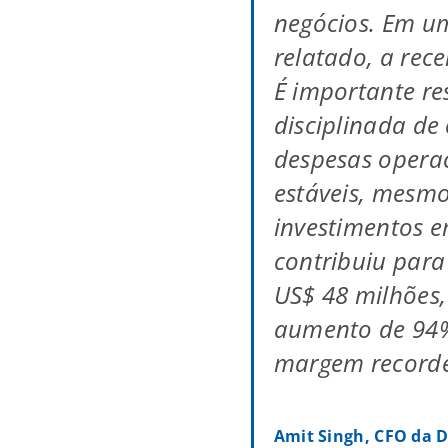
negócios. Em u
relatado, a rec
É importante re
disciplinada de
despesas opera
estáveis, mesm
investimentos e
contribuiu par
US$ 48 milhões
aumento de 94
margem recorde
Amit Singh, CFO da D