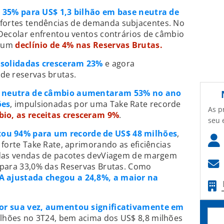
 35% para US$ 1,3 bilhão em base neutra de
 fortes tendências de demanda subjacentes. No
Decolar enfrentou ventos contrários de câmbio
a um
declínio de 4% nas Reservas Brutas.
nsolidadas cresceram 23%
e agora
e reservas brutas.
e neutra de câmbio aumentaram 53% no ano
ões
, impulsionadas por uma Take Rate recorde
As p
io, as receitas cresceram 9%
.
seu 
ou 94% para um recorde de US$ 48 milhões
,
forte Take Rate, aprimorando as eficiências
 das vendas de pacotes devViagem de margem
para 33,0% das Reservas Brutas. Como
 ajustada chegou a 24,8%, a maior na
por sua vez, aumentou significativamente em
ilhões no 3T24, bem acima dos US$ 8,8 milhões