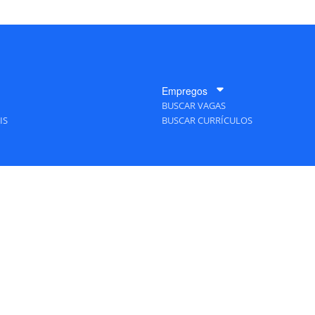
Empregos
BUSCAR VAGAS
IS
BUSCAR CURRÍCULOS
A Empresa
QUEM SOMOS
PUBLICIDADE
POLÍTICAS DE PRIVACIDADE
MAPA DO SITE
S Editora - Ver.
Thursday, August 6, 2026 6:08:39 PM -03:00:00 - Builder 2026.6.2.1
/ Layo