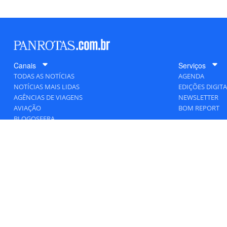
Canais
Serviços
TODAS AS NOTÍCIAS
AGENDA
NOTÍCIAS MAIS LIDAS
EDIÇÕES DIGITA
AGÊNCIAS DE VIAGENS
NEWSLETTER
AVIAÇÃO
BOM REPORT
BLOGOSFERA
DESTINOS
GENTE
HOTELARIA
MERCADO
PANCORP
PANROTAS+
VIAGENS DE LUXO
VÍDEOS
Todos os direitos reservados a PANROTA