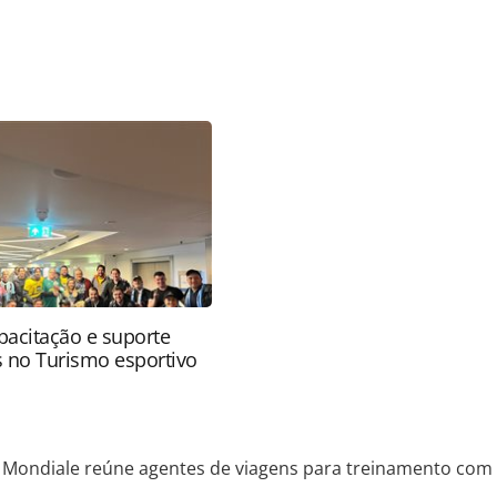
favor utilize o link
ado/operadoras/2024/11/mondiale-reune-agentes-
via-rail-canada_211652.html ou as ferramentas
údo produzido pela PANROTAS Editora é protegido
eito autoral. Não reproduza o conteúdo sem
copyright@panrotas.com.br).
apacitação e suporte
s no Turismo esportivo
Mondiale reúne agentes de viagens para treinamento com 