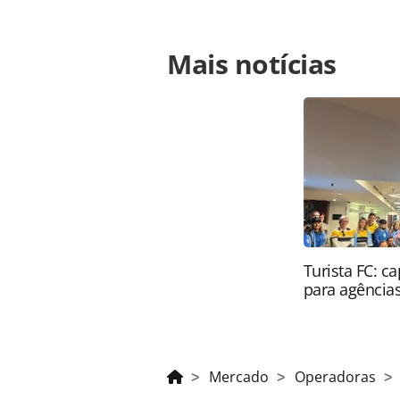
Para compartilhar esse conteúdo, por 
Mais notícias
https://www.panrotas.com.br/merc
de-viagens-para-treinamento-com-a-
oferecidas na página. Todo o conte
pela legislação brasileira sobre dir
autorização da PANROTAS Editora (
Turista FC: c
para agência
Mercado
Operadoras