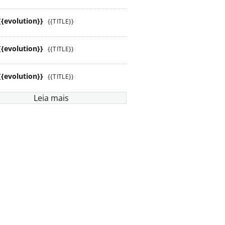
{{evolution}}
{{TITLE}}
{{evolution}}
{{TITLE}}
{{evolution}}
{{TITLE}}
Leia mais