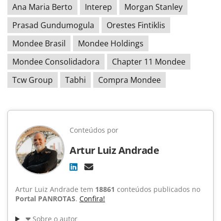
Ana Maria Berto
Interep
Morgan Stanley
Prasad Gundumogula
Orestes Fintiklis
Mondee Brasil
Mondee Holdings
Mondee Consolidadora
Chapter 11 Mondee
Tcw Group
Tabhi
Compra Mondee
Conteúdos por
Artur Luiz Andrade
Artur Luiz Andrade tem
18861
conteúdos publicados no
Portal PANROTAS
.
Confira!
Sobre o autor