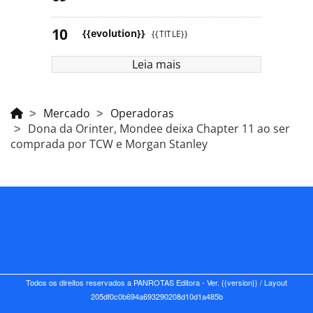
{{evolution}}
{{TITLE}}
Leia mais
Mercado
Operadoras
Dona da Orinter, Mondee deixa Chapter 11 ao ser
comprada por TCW e Morgan Stanley
Todos os direitos reservados a PANROTAS Editora - Ver.
{{version}}
/ Layout
205df0c0b694a693290208d10d1a485b