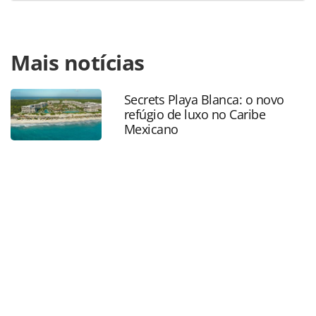
Para compartilhar esse conteúdo, por favor utilize o link
Mais notícias
https://www.panrotas.com.br/mercado/operadoras/2025/
da-orinter-mondee-deixa-chapter-11-ao-ser-comprada-
por-tcw-e-morgan-stanley_216061.html ou as ferramentas
Secrets Playa Blanca: o novo
oferecidas na página. Todo o conteúdo produzido pela
refúgio de luxo no Caribe
PANROTAS Editora é protegido pela legislação brasileira
Mexicano
sobre direito autoral. Não reproduza o conteúdo sem
autorização da PANROTAS Editora
(copyright@panrotas.com.br).