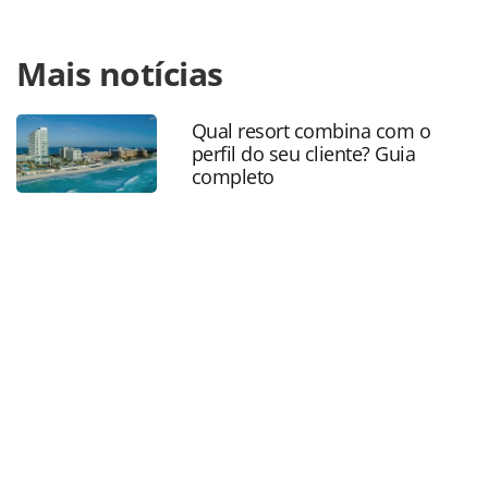
Para compartilhar esse conteúdo, por favor utilize o link
Mais notícias
https://www.panrotas.com.br/mercado/operadoras/2025/0
projeta-crescimento-de-30-em-vendas-em-2025-e-prepara-
divisao-de-incoming_217271.html ou as ferramentas
Qual resort combina com o
oferecidas na página. Todo o conteúdo produzido pela
perfil do seu cliente? Guia
PANROTAS Editora é protegido pela legislação brasileira
completo
sobre direito autoral. Não reproduza o conteúdo sem
autorização da PANROTAS Editora
(copyright@panrotas.com.br).