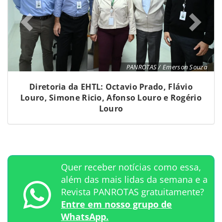
PANROTAS / Emerson Souza
Diretoria da EHTL: Octavio Prado, Flávio
Louro, Simone Ricio, Afonso Louro e Rogério
Louro
Quer receber notícias como essa,
além das mais lidas da semana e a
Revista PANROTAS gratuitamente?
Entre em nosso grupo de
WhatsApp.