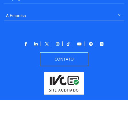
A Empresa
CONTATO
Todos os direitos reservados a PANROTAS Editora - Ver.
Wednesday, August 5, 2026
9:48:46 PM -03:00:00 - Builder 2026.6.2.1
/ Layout
205df0c0b694a693290208d10d1a485b