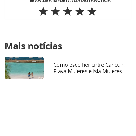
AVALIE A IMPORTÂNCIA DESTA NOTÍCIA
Para compartilhar esse conteúdo, por favor utilize o link
Mais notícias
https://www.panrotas.com.br/mercado/operadoras/2025/0
sellers-da-orinter-encerram-famtour-no-peru-com-pisco-
sour-e-ceviche-fotos_218317.html ou as ferramentas
oferecidas na página. Todo o conteúdo produzido pela
Como escolher entre Cancún,
Playa Mujeres e Isla Mujeres
PANROTAS Editora é protegido pela legislação brasileira
sobre direito autoral. Não reproduza o conteúdo sem
autorização da PANROTAS Editora
(copyright@panrotas.com.br).