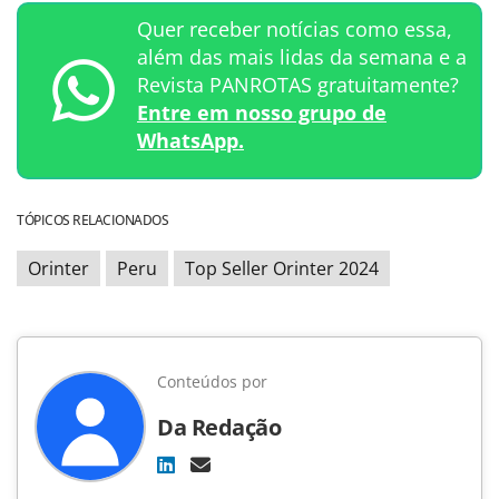
Quer receber notícias como essa,
além das mais lidas da semana e a
Revista PANROTAS gratuitamente?
Entre em nosso grupo de
WhatsApp.
TÓPICOS RELACIONADOS
Orinter
Peru
Top Seller Orinter 2024
Conteúdos por
Da Redação