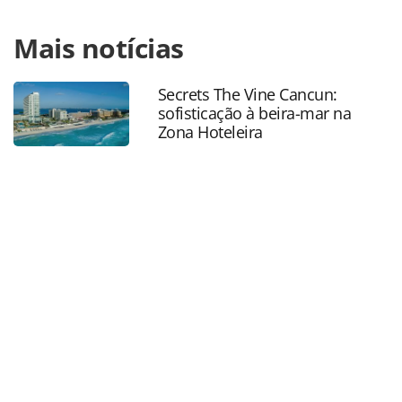
Para compartilhar esse conteúdo, por favor utilize o link
Mais notícias
https://www.panrotas.com.br/mercado/operadoras/2025/07
projeta-alta-de-35-nas-vendas-de-wedding-e-revela-
tendencias-para-2025_219715.html ou as ferramentas
Secrets The Vine Cancun:
oferecidas na página. Todo o conteúdo produzido pela
sofisticação à beira-mar na
PANROTAS Editora é protegido pela legislação brasileira
Zona Hoteleira
sobre direito autoral. Não reproduza o conteúdo sem
autorização da PANROTAS Editora
(copyright@panrotas.com.br).