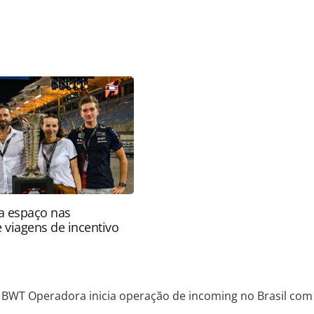
favor utilize o link
do/operadoras/2025/09/bwt-operadora-inicia-
-a-bwt-travel_220997.html ou as ferramentas
údo produzido pela PANROTAS Editora é protegido
eito autoral. Não reproduza o conteúdo sem
copyright@panrotas.com.br).
a espaço nas
e viagens de incentivo
BWT Operadora inicia operação de incoming no Brasil com