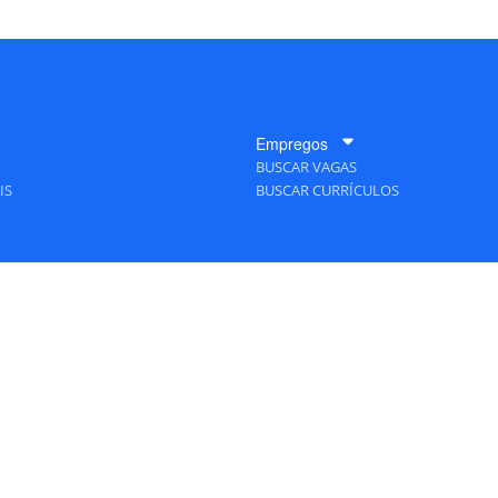
Empregos
BUSCAR VAGAS
IS
BUSCAR CURRÍCULOS
A Empresa
QUEM SOMOS
PUBLICIDADE
POLÍTICAS DE PRIVACIDADE
MAPA DO SITE
TAS Editora - Ver.
Friday, August 7, 2026 6:34:07 PM -03:00:00 - Builder 2026.6.2.1
/ Layou