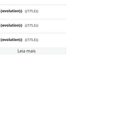
{{evolution}}
{{TITLE}}
{{evolution}}
{{TITLE}}
{{evolution}}
{{TITLE}}
Leia mais