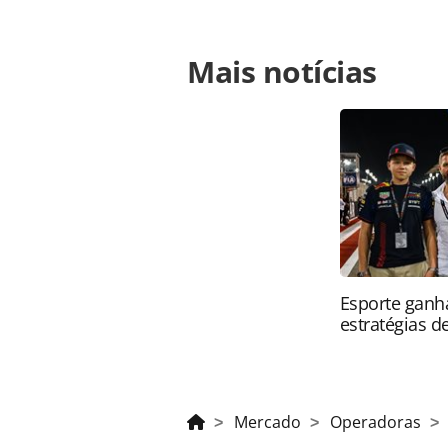
Para compartilhar esse conteúdo, por 
Mais notícias
https://www.panrotas.com.br/merca
operacao-de-incoming-no-brasil-com
oferecidas na página. Todo o conte
pela legislação brasileira sobre dir
autorização da PANROTAS Editora (
Esporte ganh
estratégias d
Mercado
Operadoras