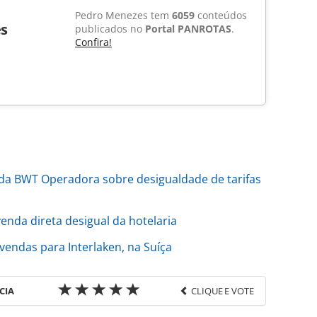
Pedro Menezes tem
6059
conteúdos
s
publicados no
Portal PANROTAS
.
Confira!
a BWT Operadora sobre desigualdade de tarifas
enda direta desigual da hotelaria
endas para Interlaken, na Suíça
CIA
CLIQUE E VOTE