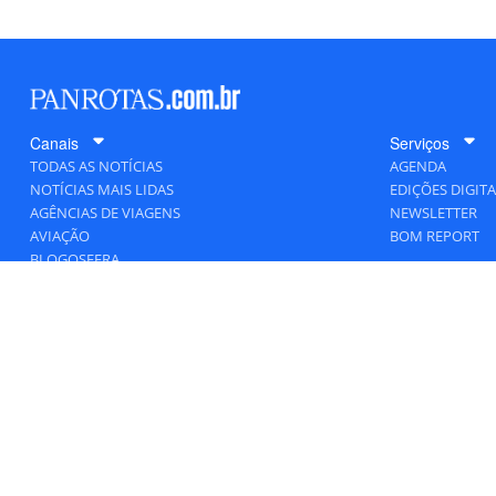
Canais
Serviços
TODAS AS NOTÍCIAS
AGENDA
NOTÍCIAS MAIS LIDAS
EDIÇÕES DIGITA
AGÊNCIAS DE VIAGENS
NEWSLETTER
AVIAÇÃO
BOM REPORT
BLOGOSFERA
DESTINOS
GENTE
HOTELARIA
MERCADO
PANCORP
PANROTAS+
VIAGENS DE LUXO
VÍDEOS
Todos os direitos reservados a PANRO