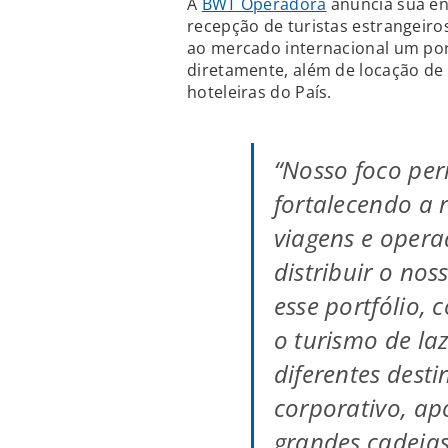
A
BWT Operadora
anuncia sua en
recepção de turistas estrangeiros
ao mercado internacional um port
diretamente, além de locação de 
hoteleiras do País.
“Nosso foco pe
fortalecendo a 
viagens e opera
distribuir o no
esse portfólio,
o turismo de la
diferentes dest
corporativo, a
grandes cadeias