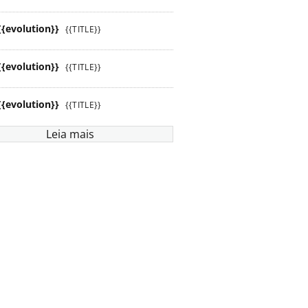
{{evolution}}
{{TITLE}}
{{evolution}}
{{TITLE}}
{{evolution}}
{{TITLE}}
Leia mais