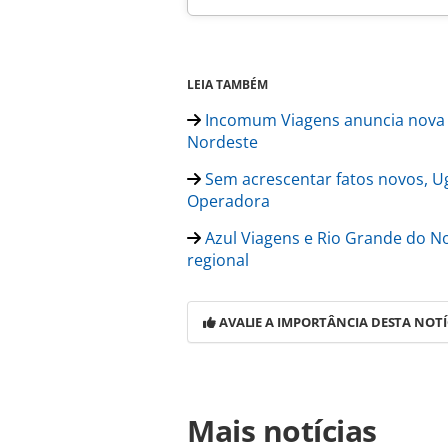
LEIA TAMBÉM
Incomum Viagens anuncia nova c
Nordeste
Sem acrescentar fatos novos, Ug
Operadora
Azul Viagens e Rio Grande do N
regional
AVALIE A IMPORTÂNCIA DESTA NOTÍ
Para compartilhar esse conteúdo, por 
Mais notícias
https://www.panrotas.com.br/merca