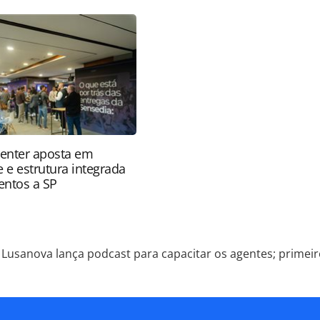
-episodio-vai-ao-ar-amanha-23_227861.html ou as
Todo o conteúdo produzido pela PANROTAS Editora
ra sobre direito autoral. Não reproduza o conteúdo
ra (copyright@panrotas.com.br).
enter aposta em
 e estrutura integrada
ventos a SP
Lusanova lança podcast para capacitar os agentes; primeir