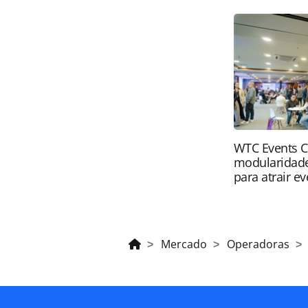
para-capacitar-os-agentes-primeiro
ferramentas oferecidas na página. 
é protegido pela legislação brasilei
sem autorização da PANROTAS Edito
WTC Events C
modularidade
para atrair e
Mercado
Operadoras