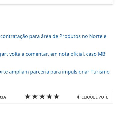
ontratação para área de Produtos no Norte e
art volta a comentar, em nota oficial, caso MB
orte ampliam parceria para impulsionar Turismo
CIA
CLIQUE E VOTE
favor utilize o link
do/operadoras/2026/04/lusanova-lanca-podcast-