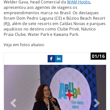
Welder Gava, head Comercial da
WAM Hotéis
,
apresentou aos agentes de viagens os
empreendimentos marca no Brasil. Os destaques
foram Dom Pedro Laguna (CE) e Búzios Beach Resort
(RJ), além de sete resorts em Caldas Novas e parques
aquáticos no destino como Clube Privé, Náutico
Praia Clube, Water Park e Kawana Park.
Veja em fotos abaixo:
Previous
Ne
01/16