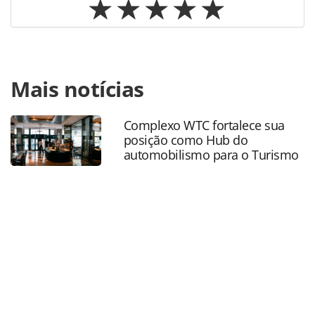
Para compartilhar esse conteúdo, por favor utilize o link
Mais notícias
https://www.panrotas.com.br/mercado/operadoras/2026/
hoteldo-bh-aereas-destinos-e-hotelaria-apresentam-
novidades-confira-com-fotos_228657.html ou as
Complexo WTC fortalece sua
ferramentas oferecidas na página. Todo o conteúdo
posição como Hub do
produzido pela PANROTAS Editora é protegido pela
automobilismo para o Turismo
legislação brasileira sobre direito autoral. Não reproduza o
conteúdo sem autorização da PANROTAS Editora
(copyright@panrotas.com.br).