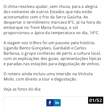
O clima resolveu ajudar, sem chuva, para a alegria
dos visitantes de outros Estados que não estão
acostumados com o frio da Serra Gaúcha. Ao
despertar o termômetro marcava 8°C. Já na hora do
embarque no Trem Maria Fumaça, o sol
proporcionou o ápice da temperatura no dia, 14°C.
A viagem nos trilhos foi um passeio pela história.
Ligando Bento Gonçalves, Garibaldi e Carlos
Barbosa, o grupo conheceu de perto a cultura local,
com as explicações dos guias, apresentações típicas
e paradas nas estações para degustação de vinhos.
O roteiro ainda incluiu uma imersão na Vinícola
Miolo, com direito a tour e degustação.
Veja as fotos do dia:
Previous
Ne
01/52