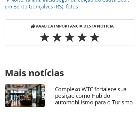
em Bento Gonçalves (RS); fotos
AVALIE A IMPORTÂNCIA DESTA NOTÍCIA
Para compartilhar esse conteúdo, por favor utilize o link
Mais notícias
https://www.panrotas.com.br/mercado/operadoras/2026/0
de-imersao-na-serra-gaucha-nesta-terca-feira-de-cativa-
360o-veja-fotos_228667.html ou as ferramentas oferecidas
Complexo WTC fortalece sua
na página. Todo o conteúdo produzido pela PANROTAS
posição como Hub do
Editora é protegido pela legislação brasileira sobre direito
automobilismo para o Turismo
autoral. Não reproduza o conteúdo sem autorização da
PANROTAS Editora (copyright@panrotas.com.br).