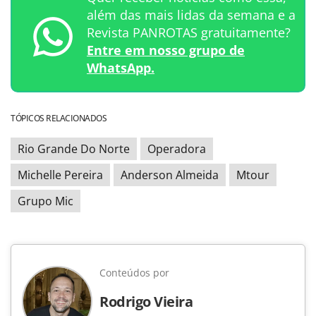
além das mais lidas da semana e a
Revista PANROTAS gratuitamente?
Entre em nosso grupo de
WhatsApp.
TÓPICOS RELACIONADOS
Rio Grande Do Norte
Operadora
Michelle Pereira
Anderson Almeida
Mtour
Grupo Mic
Conteúdos por
Rodrigo Vieira