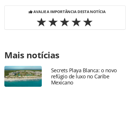
AVALIE A IMPORTÂNCIA DESTA NOTÍCIA
Para compartilhar esse conteúdo, por favor utilize o link
Mais notícias
https://www.panrotas.com.br/mercado/operadoras/2026/
operadora-do-rio-grande-do-norte-lanca-nova-plataforma-
de-reservas_229511.html ou as ferramentas oferecidas na
Secrets Playa Blanca: o novo
página. Todo o conteúdo produzido pela PANROTAS
refúgio de luxo no Caribe
Editora é protegido pela legislação brasileira sobre direito
Mexicano
autoral. Não reproduza o conteúdo sem autorização da
PANROTAS Editora (copyright@panrotas.com.br).