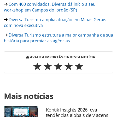
Com 400 convidados, Diversa dá início a seu
workshop em Campos do Jordão (SP)
Diversa Turismo amplia atuação em Minas Gerais
com nova executiva
Diversa Turismo estrutura a maior campanha de sua
história para premiar as agências
AVALIE A IMPORTÂNCIA DESTA NOTÍCIA
Para compartilhar esse conteúdo, por favor utilize o link
Mais notícias
https://www.panrotas.com.br/mercado/operadoras/2026/0
fotos-do-workshop-brasil-da-diversa-realizado-em-
campos-do-jordao-sp_229050.html ou as ferramentas
Kontik Insights 2026 leva
oferecidas na página. Todo o conteúdo produzido pela
tendências globais de viagens