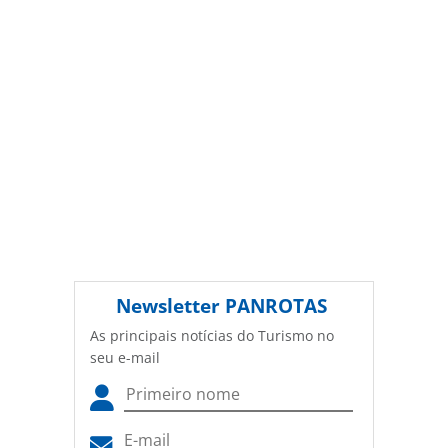
rock_165898.html ou as ferramentas oferecidas na página.
Todo o conteúdo produzido pela PANROTAS Editora é
protegido pela legislação brasileira sobre direito autoral.
Não reproduza o conteúdo sem autorização da PANROTAS
Editora (copyright@panrotas.com.br).
Newsletter
PANROTAS
As principais notícias do Turismo no
seu e-mail