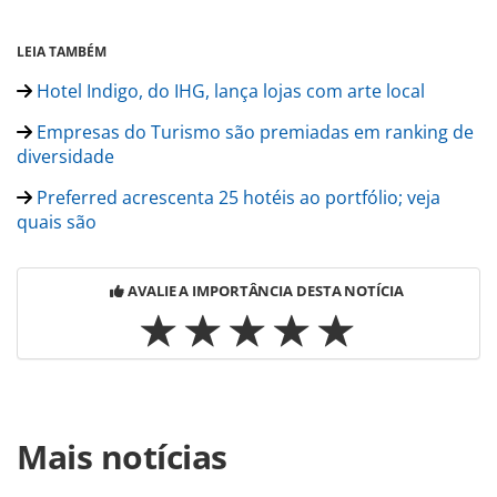
LEIA TAMBÉM
Hotel Indigo, do IHG, lança lojas com arte local
Empresas do Turismo são premiadas em ranking de
diversidade
Preferred acrescenta 25 hotéis ao portfólio; veja
quais são
AVALIE A IMPORTÂNCIA DESTA NOTÍCIA
Para compartilhar esse conteúdo, por favor utilize o link
Mais notícias
https://www.panrotas.com.br/mercado/opiniao/2019/07/a
west-hollywood-conheca-o-hotel-com-influencias-do-