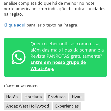
análise completa do que há de melhor no hotel
norte-americano, com indicação de outras unidades
na região.
Clique aqui
para ler o texto na íntegra.
Quer receber notícias como essa,
além das mais lidas da semana e a
Revista PANROTAS gratuitamente?
Entre em nosso grupo de
WhatsApp.
TÓPICOS RELACIONADOS
Hotéis
Hotelaria
Produtos
Hyatt
Andaz West Hollywood
Experiências