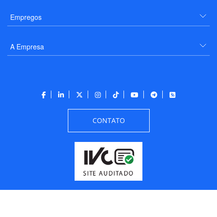
Empregos
A Empresa
CONTATO
Todos os direitos reservados a PANROTAS Editora - Ver.
Friday, August 7, 2026
6:34:07 PM -03:00:00 - Builder 2026.6.2.1
/ Layout
205df0c0b694a693290208d10d1a485b