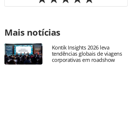
Para compartilhar esse conteúdo, por favor utilize o link
Mais notícias
https://www.panrotas.com.br/mercado/pesquisas-e-
estatisticas/2019/01/confianca-do-empresario-paulistano-
cresce-aponta-fecomercio_161395.html ou as ferramentas
Kontik Insights 2026 leva
oferecidas na página. Todo o conteúdo produzido pela
tendências globais de viagens
PANROTAS Editora é protegido pela legislação brasileira
corporativas em roadshow
sobre direito autoral. Não reproduza o conteúdo sem
autorização da PANROTAS Editora
(copyright@panrotas.com.br).