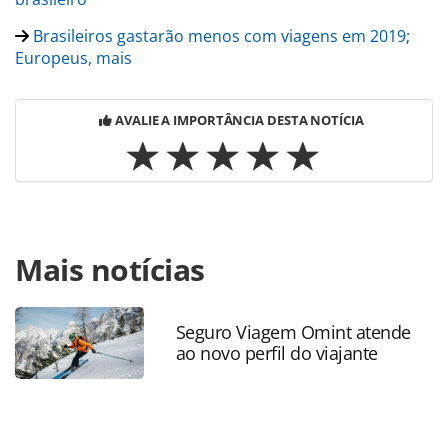
Brasileiros gastarão menos com viagens em 2019;
Europeus, mais
AVALIE A IMPORTÂNCIA DESTA NOTÍCIA
Para compartilhar esse conteúdo, por favor utilize o link
Mais notícias
https://www.panrotas.com.br/mercado/pesquisas-e-
estatisticas/2019/06/buscas-pelo-brasil-diminuem-nos-
paises-isentos-de-visto_165030.html ou as ferramentas
oferecidas na página. Todo o conteúdo produzido pela
Seguro Viagem Omint atende
ao novo perfil do viajante
PANROTAS Editora é protegido pela legislação brasileira
sobre direito autoral. Não reproduza o conteúdo sem
autorização da PANROTAS Editora
(copyright@panrotas.com.br).