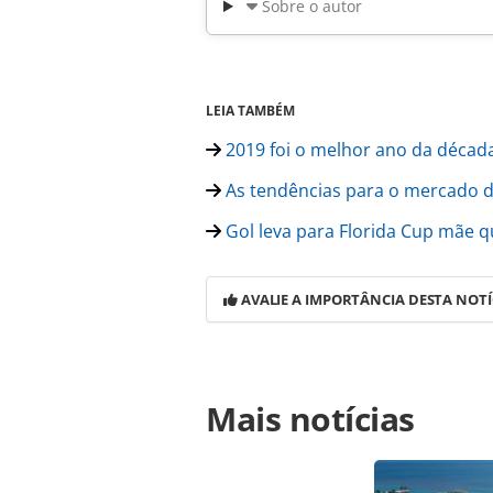
Sobre o autor
LEIA TAMBÉM
2019 foi o melhor ano da década
As tendências para o mercado d
Gol leva para Florida Cup mãe qu
AVALIE A IMPORTÂNCIA DESTA NOTÍ
Para compartilhar esse conteúdo, por 
Mais notícias
https://www.panrotas.com.br/mercad
de-2020-devem-causar-prejuizo-bili
página. Todo o conteúdo produzido 
brasileira sobre direito autoral. N