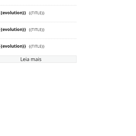
{{evolution}}
{{TITLE}}
{{evolution}}
{{TITLE}}
{{evolution}}
{{TITLE}}
Leia mais