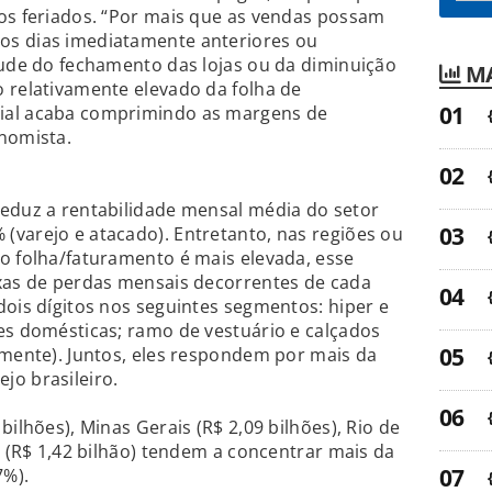
os feriados. “Por mais que as vendas possam
os dias imediatamente anteriores ou
tude do fechamento das lojas ou da diminuição
MA
 relativamente elevado da folha de
ial acaba comprimindo as margens de
nomista.
reduz a rentabilidade mensal média do setor
(varejo e atacado). Entretanto, nas regiões ou
o folha/faturamento é mais elevada, esse
axas de perdas mensais decorrentes de cada
dois dígitos nos seguintes segmentos: hiper e
es domésticas; ramo de vestuário e calçados
amente). Juntos, eles respondem por mais da
jo brasileiro.
bilhões), Minas Gerais (R$ 2,09 bilhões), Rio de
á (R$ 1,42 bilhão) tendem a concentrar mais da
7%).