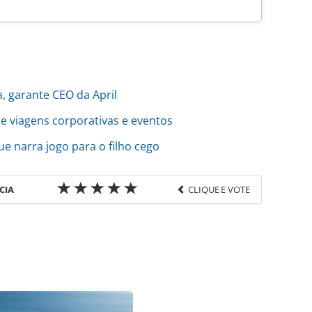
, garante CEO da April
e viagens corporativas e eventos
e narra jogo para o filho cego
CIA
CLIQUE E VOTE
favor utilize o link
o/pesquisas-e-estatisticas/2020/01/cnc-feriados-
onario_170495.html ou as ferramentas oferecidas na
pela PANROTAS Editora é protegido pela legislação
ão reproduza o conteúdo sem autorização da