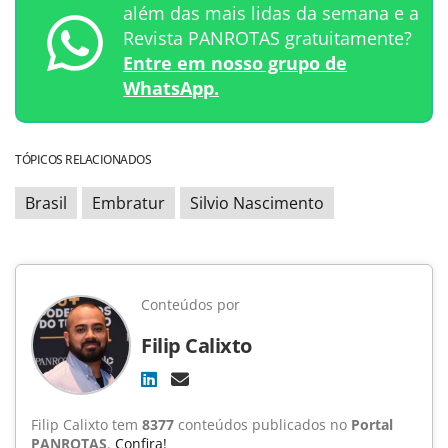
além das mais lidas da semana e a
Revista PANROTAS gratuitamente?
Entre em nosso grupo de
WhatsApp.
TÓPICOS RELACIONADOS
Brasil
Embratur
Silvio Nascimento
Conteúdos por
Filip Calixto
Filip Calixto tem
8377
conteúdos publicados no
Portal
PANROTAS
.
Confira!