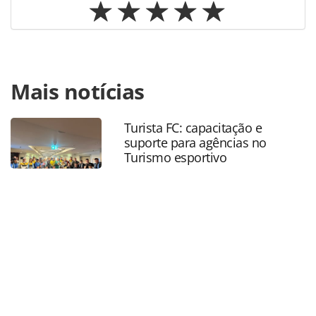
Para compartilhar esse conteúdo, por favor utilize o link
Mais notícias
https://www.panrotas.com.br/mercado/pesquisas-e-
estatisticas/2022/08/brasil-recebeu-37-mil-voos-
internacionais-em-julho-aponta-embratur_191008.html ou
Turista FC: capacitação e
as ferramentas oferecidas na página. Todo o conteúdo
suporte para agências no
produzido pela PANROTAS Editora é protegido pela
Turismo esportivo
legislação brasileira sobre direito autoral. Não reproduza o
conteúdo sem autorização da PANROTAS Editora
(copyright@panrotas.com.br).