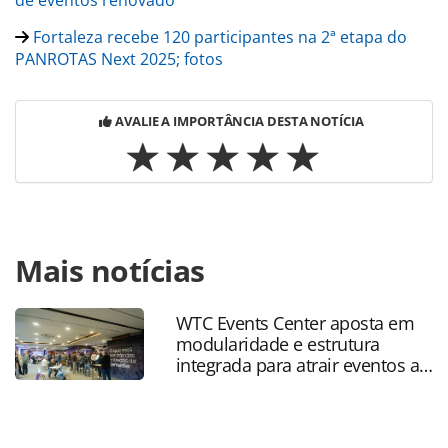
de eventos renovado
Fortaleza recebe 120 participantes na 2ª etapa do
PANROTAS Next 2025; fotos
AVALIE A IMPORTÂNCIA DESTA NOTÍCIA
Para compartilhar esse conteúdo, por favor utilize o link
Mais notícias
https://www.panrotas.com.br/mercado/pesquisas-e-
estatisticas/2025/05/redes-sociais-moldam-o-novo-
viajante-espontaneo-digital-e-influente_217681.html ou as
WTC Events Center aposta em
ferramentas oferecidas na página. Todo o conteúdo
modularidade e estrutura
produzido pela PANROTAS Editora é protegido pela
integrada para atrair eventos a
legislação brasileira sobre direito autoral. Não reproduza o
SP
conteúdo sem autorização da PANROTAS Editora
(copyright@panrotas.com.br).