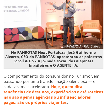
PANROTAS / Filip Calixto
No PANROTAS Next Fortaleza, José Guilherme
Alcorta, CEO da PANROTAS, apresentou as palestras
Scroll & Go – A jornada social dos viajantes
brasileiros e O AGENTE I.A.
O comportamento do consumidor no Turismo vem
passando por uma transformação silenciosa — e
cada vez mais acelerada.
Hoje, quem dita
tendências de destinos, experiências e até roteiros
não são apenas agências ou influenciadores
pagos: são os próprios viajantes
.